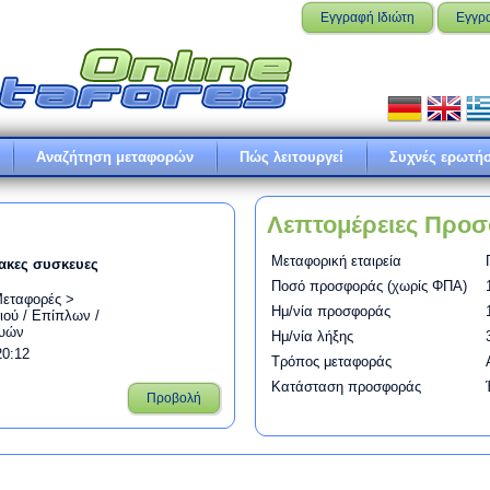
Εγγραφή Ιδιώτη
Εγγρ
Αναζήτηση μεταφορών
Πώς λειτουργεί
Συχνές ερωτήσ
Λεπτομέρειες Προ
Μεταφορική εταιρεία
ιακες συσκευες
Ποσό προσφοράς (χωρίς ΦΠΑ)
Μεταφορές >
Ημ/νία προσφοράς
ιού / Επίπλων /
ευών
Ημ/νία λήξης
20:12
Τρόπος μεταφοράς
Κατάσταση προσφοράς
Προβολή