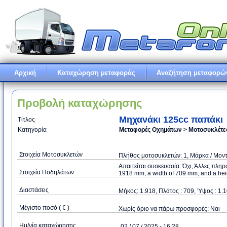
Αρχική
Καταχώρηση μεταφοράς
Αναζήτηση μεταφορώ
Προβολή καταχώρησης
Μηχανάκι 125cc παπάκι
Τίτλος
Κατηγορία
Μεταφορές Οχημάτων > Μοτοσυκλέτες
Στοιχεία Μοτοσυκλετών
Πλήθος μοτοσυκλετών: 1, Μάρκα / Μοντέ
Απαιτείται συσκευασία: Όχι, Άλλες πλη
Στοιχεία Ποδηλάτων
1918 mm, a width of 709 mm, and a heig
Διαστάσεις
Μήκος: 1.918, Πλάτος : 709, Ύψος : 1.1
Μέγιστο ποσό ( € )
Xωρίς όριο να πάρω προσφορές: Ναι
Ημ/νία καταχώρησης
02 / 07 / 2025 - 16:28