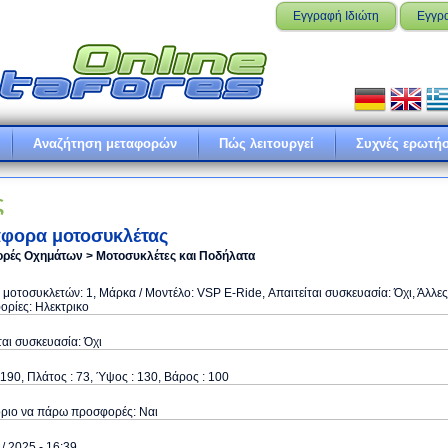
Εγγραφή Ιδιώτη
Εγγρ
Αναζήτηση μεταφορών
Πώς λειτουργεί
Συχνές ερωτήσ
ς
φορα μοτοσυκλέτας
ρές Οχημάτων > Μοτοσυκλέτες και Ποδήλατα
μοτοσυκλετών: 1, Μάρκα / Μοντέλο: VSP E-Ride, Απαιτείται συσκευασία: Όχι, Άλλες
ρίες: Ηλεκτρικο
ται συσκευασία: Όχι
190, Πλάτος : 73, Ύψος : 130, Βάρος : 100
όριο να πάρω προσφορές: Ναι
 / 2025 - 16:39