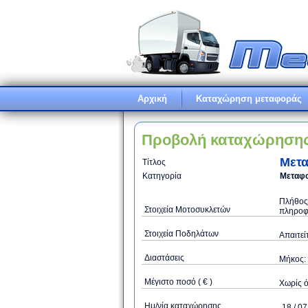
Αρχική
Καταχώρηση μεταφοράς
Προβολή καταχώρηση
Μετα
Τίτλος
Κατηγορία
Μεταφο
Πλήθος 
Στοιχεία Μοτοσυκλετών
πληροφο
Στοιχεία Ποδηλάτων
Απαιτεί
Διαστάσεις
Μήκος: 
Μέγιστο ποσό ( € )
Xωρίς 
Ημ/νία καταχώρησης
18 / 07