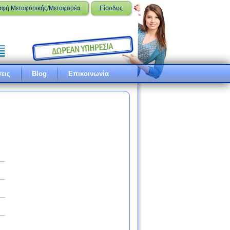
αφή Μεταφορικής/Μεταφορέα
Είσοδος
εις
Blog
Επικοινωνία