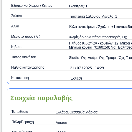
Εξωτερικοί Χώροι / Κήπος
Γλάστρες: 1
Σαλόνι
Τραπεζάκι Σαλονιού Μεγάλο: 1
Άλλα
Άλλα αντικείμενα / Σχόλια : +1 καναπε
Μέγιστο ποσό ( € )
Xωρίς όριο να πάρω προσφορές: Όχι
Πλήθος Κιβωτίων - κουτιών: 12, Μικρά 
Κιβώτια
Μεγάλα κουτιά 70x60x50: Ναι, Βαλίτσες 
Τύπος Ακινήτου
Studio: Όχι, Δυάρι: Όχι, Τριάρι : Όχι, Τεσ
Ημ/νία καταχώρησης
21 / 07 / 2025 - 14:29
Κατάσταση
Έκλεισε
Στοιχεία παραλαβής
Τοποθεσία
Ελλάδα, Θεσσαλία, Λάρισα
Πόλη/Περιοχή
Λαρισα