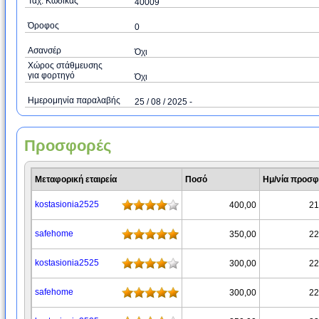
Ταχ. Κώδικας
40009
Όροφος
0
Ασανσέρ
Όχι
Χώρος στάθμευσης
για φορτηγό
Όχι
Ημερομηνία παραλαβής
25 / 08 / 2025 -
Προσφορές
Μεταφορική εταιρεία
Ποσό
Ημ/νία προσ
kostasionia2525
400,00
21
safehome
350,00
22
kostasionia2525
300,00
22
safehome
300,00
22