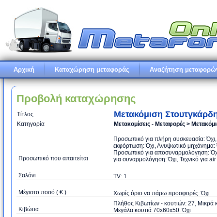
Αρχική
Καταχώρηση μεταφοράς
Αναζήτηση μεταφορώ
Προβολή καταχώρησης
Μετακόμιση Στουτγκάρδ
Τίτλος
Κατηγορία
Μετακομίσεις - Μεταφορές > Μετακόμ
Προσωπικό για πλήρη συσκευασία: Όχι,
εκφόρτωση: Όχι, Ανυψωτικό μηχάνημα: Ό
Προσωπικό για αποσυναρμολόγηση: Όχι
Προσωπικό που απαιτείται
για συναρμολόγηση: Όχι, Τεχνικό για air
Σαλόνι
TV: 1
Μέγιστο ποσό ( € )
Xωρίς όριο να πάρω προσφορές: Όχι
Πλήθος Κιβωτίων - κουτιών: 27, Μικρά κ
Κιβώτια
Μεγάλα κουτιά 70x60x50: Όχι