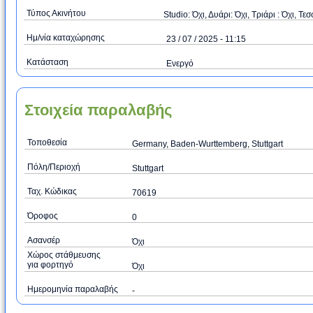
Τύπος Ακινήτου
Studio: Όχι, Δυάρι: Όχι, Τριάρι : Όχι, Τεσ
Ημ/νία καταχώρησης
23 / 07 / 2025 - 11:15
Κατάσταση
Ενεργό
Στοιχεία παραλαβής
Τοποθεσία
Germany, Baden-Wurttemberg, Stuttgart
Πόλη/Περιοχή
Stuttgart‎‎
Ταχ. Κώδικας
70619
Όροφος
0
Ασανσέρ
Όχι
Χώρος στάθμευσης
για φορτηγό
Όχι
Ημερομηνία παραλαβής
-