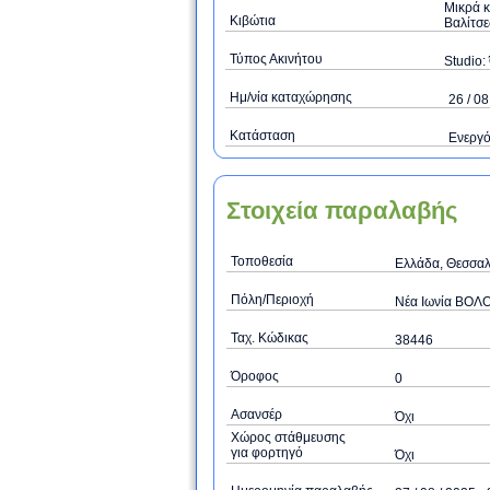
Μικρά κ
Κιβώτια
Βαλίτσες
Τύπος Ακινήτου
Studio: 
Ημ/νία καταχώρησης
26 / 08
Κατάσταση
Ενεργ
Στοιχεία παραλαβής
Τοποθεσία
Ελλάδα, Θεσσαλ
Πόλη/Περιοχή
Νέα Ιωνία ΒΟΛ
Ταχ. Κώδικας
38446
Όροφος
0
Ασανσέρ
Όχι
Χώρος στάθμευσης
για φορτηγό
Όχι