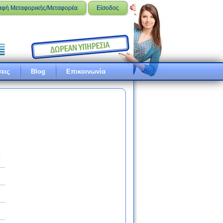
αφή Μεταφορικής/Μεταφορέα
Είσοδος
εις
Blog
Επικοινωνία
ό