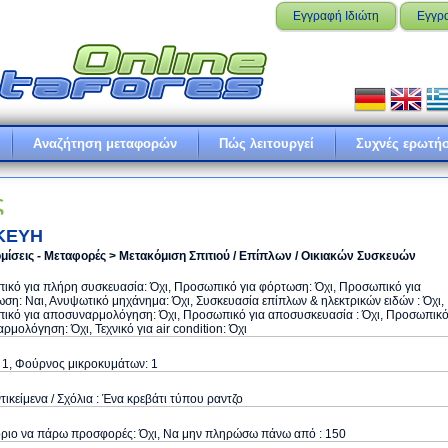
Εγγραφή Ιδιώτη
Εγγρ
Αναζήτηση μεταφορών
Πώς λειτουργεί
Συχνές ερωτήσ
ς
ΚΕΥΗ
μίσεις - Μεταφορές > Μετακόμιση Σπιτιού / Επίπλων / Οικιακών Συσκευών
κό για πλήρη συσκευασία: Όχι, Προσωπικό για φόρτωση: Όχι, Προσωπικό για
ση: Ναι, Ανυψωτικό μηχάνημα: Όχι, Συσκευασία επίπλων & ηλεκτρικών ειδών : Όχι,
ικό για αποσυναρμολόγηση: Όχι, Προσωπικό για αποσυσκευασία : Όχι, Προσωπικ
αρμολόγηση: Όχι, Τεχνικό για air condition: Όχι
 1, Φούρνος μικροκυμάτων: 1
τικείμενα / Σχόλια : Ένα κρεβάτι τύπου ραντζο
όριο να πάρω προσφορές: Όχι, Να μην πληρώσω πάνω από : 150