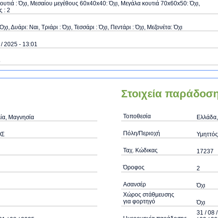
ουτιά : Όχι, Μεσαίου μεγέθους 60x40x40: Όχι, Μεγάλα κουτιά 70x60x50: Όχι,
 : 2
Όχι, Δυάρι: Ναι, Τριάρι : Όχι, Τεσσάρι : Όχι, Πεντάρι : Όχι, Μεζονέτα: Όχι
 / 2025 - 13:01
ό
Στοιχεία παράδοσ
Τοποθεσία
ία, Μαγνησία
Ελλάδα,
Πόλη/Περιοχή
ΟΣ
Υμηττός
Ταχ. Κώδικας
17237
Όροφος
2
Ασανσέρ
Όχι
Χώρος στάθμευσης
για φορτηγό
Όχι
31 / 08 