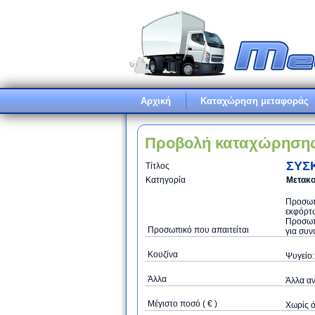
Αρχική
Καταχώρηση μεταφοράς
Προβολή καταχώρηση
ΣΥΣ
Τίτλος
Κατηγορία
Μετακο
Προσωπι
εκφόρτω
Προσωπ
Προσωπικό που απαιτείται
για συν
Κουζίνα
Ψυγείο:
Άλλα
Άλλα αν
Μέγιστο ποσό ( € )
Xωρίς 