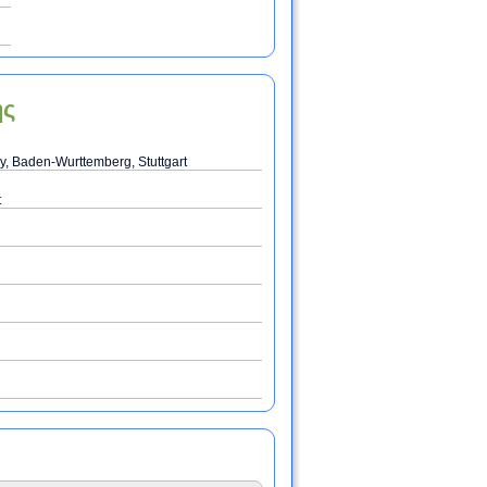
ης
, Baden-Wurttemberg, Stuttgart
t