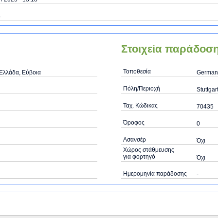
ό
Στοιχεία παράδοσ
Τοποθεσία
 Ελλάδα, Εύβοια
Germany
Πόλη/Περιοχή
Stuttgar
Ταχ. Κώδικας
70435
Όροφος
0
Ασανσέρ
Όχι
Χώρος στάθμευσης
για φορτηγό
Όχι
Ημερομηνία παράδοσης
-