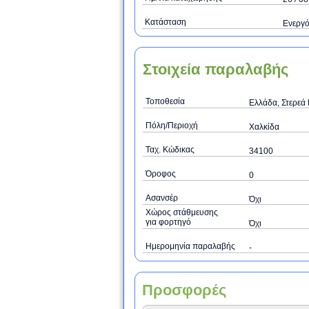
Κατάσταση
Ενεργ
Στοιχεία παραλαβής
Τοποθεσία
Ελλάδα, Στερεά
Πόλη/Περιοχή
Χαλκίδα
Ταχ. Κώδικας
34100
Όροφος
0
Ασανσέρ
Όχι
Χώρος στάθμευσης
για φορτηγό
Όχι
Ημερομηνία παραλαβής
-
Προσφορές