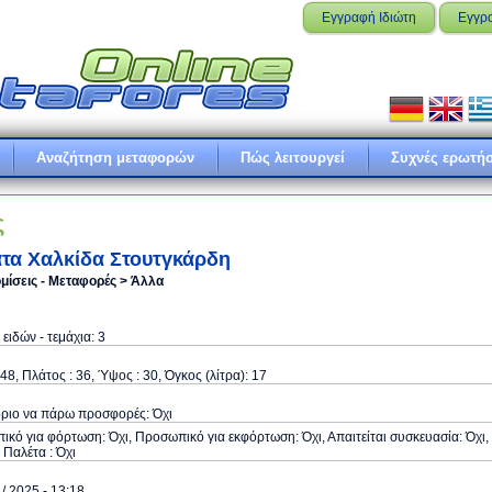
Εγγραφή Ιδιώτη
Εγγρ
Αναζήτηση μεταφορών
Πώς λειτουργεί
Συχνές ερωτήσ
ς
τα Χαλκίδα Στουτγκάρδη
μίσεις - Μεταφορές > Άλλα
ειδών - τεμάχια: 3
48, Πλάτος : 36, Ύψος : 30, Όγκος (λίτρα): 17
όριο να πάρω προσφορές: Όχι
κό για φόρτωση: Όχι, Προσωπικό για εκφόρτωση: Όχι, Απαιτείται συσκευασία: Όχι,
ε Παλέτα : Όχι
 / 2025 - 13:18