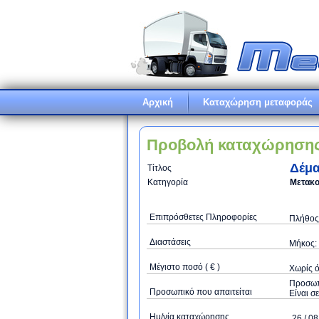
Αρχική
Καταχώρηση μεταφοράς
Προβολή καταχώρηση
Δέμα
Τίτλος
Κατηγορία
Μετακο
Επιπρόσθετες Πληροφορίες
Πλήθος 
Διαστάσεις
Μήκος: 
Μέγιστο ποσό ( € )
Xωρίς 
Προσωπι
Προσωπικό που απαιτείται
Είναι σ
Ημ/νία καταχώρησης
26 / 08