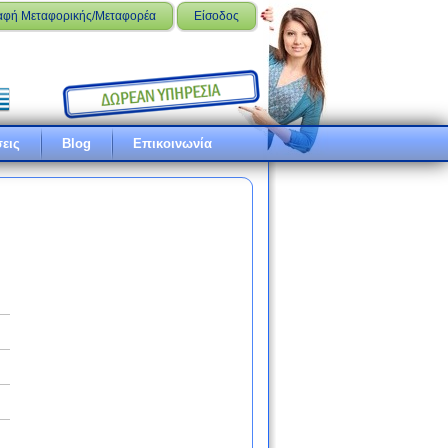
αφή Μεταφορικής/Μεταφορέα
Είσοδος
εις
Blog
Επικοινωνία