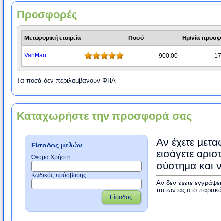
Προσφορές
Μεταφορική εταιρεία
Ποσό
Ημ/νία προσ
VanMan
900,00
17
Τα ποσά δεν περιλαμβάνουν ΦΠΑ
Καταχωρήστε την προσφορά σας
Αν έχετε μετα
Είσοδος μελών
εισάγετε αρισ
Όνομα Χρήστη
σύστημα και 
Κωδικός πρόσβασης
Αν δεν έχετε εγγράψε
πατώντας στο παρακά
Είσοδος