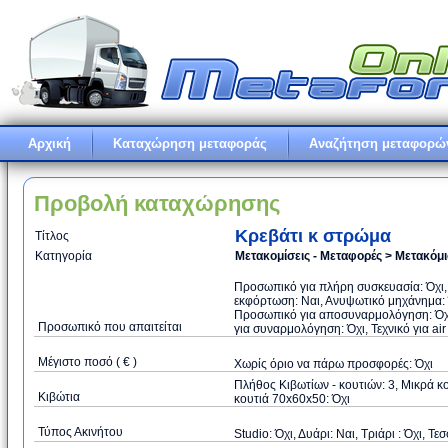
Αρχική
Καταχώρηση μεταφοράς
Αναζήτηση μεταφορώ
Προβολή καταχώρησης
Κρεβάτι κ στρώμα
Τίτλος
Κατηγορία
Μετακομίσεις - Μεταφορές > Μετακόμ
Προσωπικό για πλήρη συσκευασία: Όχι
εκφόρτωση: Ναι, Ανυψωτικό μηχάνημα: Ό
Προσωπικό για αποσυναρμολόγηση: Όχι
Προσωπικό που απαιτείται
για συναρμολόγηση: Όχι, Τεχνικό για air
Μέγιστο ποσό ( € )
Xωρίς όριο να πάρω προσφορές: Όχι
Πλήθος Κιβωτίων - κουτιών: 3, Μικρά κ
Κιβώτια
κουτιά 70x60x50: Όχι
Τύπος Ακινήτου
Studio: Όχι, Δυάρι: Ναι, Τριάρι : Όχι, Τεσ