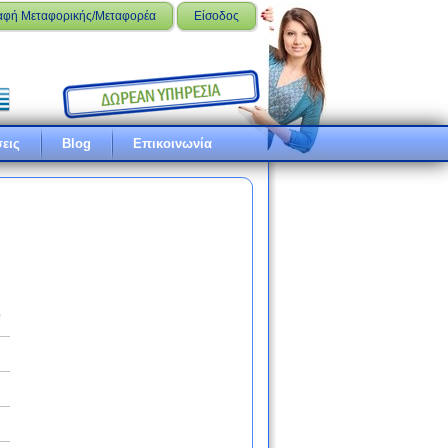
αφή Μεταφορικής/Μεταφορέα
Είσοδος
εις
Blog
Επικοινωνία
ό