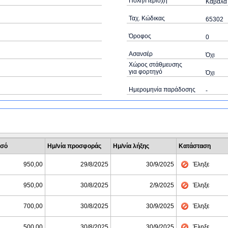
Πόλη/Περιοχή
Καβάλα
Ταχ. Κώδικας
65302
Όροφος
0
Ασανσέρ
Όχι
Χώρος στάθμευσης
για φορτηγό
Όχι
Ημερομηνία παράδοσης
-
σό
Ημ/νία προσφοράς
Ημ/νία λήξης
Κατάσταση
950,00
29/8/2025
30/9/2025
Έληξε
950,00
30/8/2025
2/9/2025
Έληξε
700,00
30/8/2025
30/9/2025
Έληξε
500,00
30/8/2025
30/9/2025
Έληξε