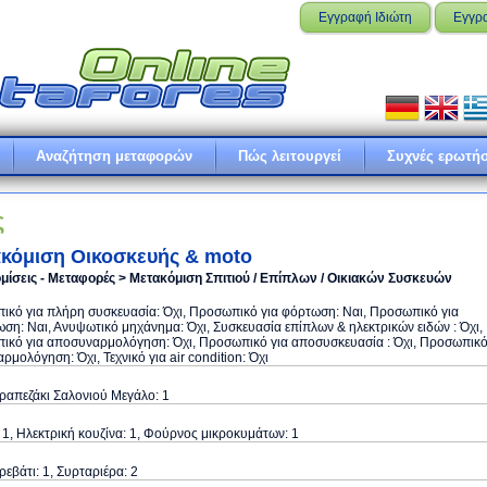
Εγγραφή Ιδιώτη
Εγγρ
Αναζήτηση μεταφορών
Πώς λειτουργεί
Συχνές ερωτήσ
ς
κόμιση Οικοσκευής & moto
μίσεις - Μεταφορές > Μετακόμιση Σπιτιού / Επίπλων / Οικιακών Συσκευών
κό για πλήρη συσκευασία: Όχι, Προσωπικό για φόρτωση: Ναι, Προσωπικό για
ση: Ναι, Ανυψωτικό μηχάνημα: Όχι, Συσκευασία επίπλων & ηλεκτρικών ειδών : Όχι,
ικό για αποσυναρμολόγηση: Όχι, Προσωπικό για αποσυσκευασία : Όχι, Προσωπικ
αρμολόγηση: Όχι, Τεχνικό για air condition: Όχι
Τραπεζάκι Σαλονιού Μεγάλο: 1
 1, Ηλεκτρική κουζίνα: 1, Φούρνος μικροκυμάτων: 1
εβάτι: 1, Συρταριέρα: 2