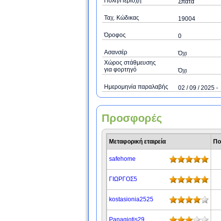
Πόλη/Περιοχή
Σπάτα
Ταχ. Κώδικας
19004
Όροφος
0
Ασανσέρ
Όχι
Χώρος στάθμευσης
για φορτηγό
Όχι
Ημερομηνία παραλαβής
02 / 09 / 2025 -
Προσφορές
Μεταφορική εταιρεία
Πο
safehome
ΓΙΩΡΓΟΣ5
kostasionia2525
Panagiotis29