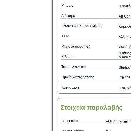
Μπάνιο
Πλυντή
Διάφορα
Air Con
Εξωτερικοί Χώροι / Κήπος
Καρέκλ
Άλλα
Άλλα αν
Μέγιστο ποσό ( € )
Xωρίς 
Πλήθος 
Κιβώτια
Μεγάλα 
Τύπος Ακινήτου
Studio: 
Ημ/νία καταχώρησης
29 / 08
Κατάσταση
Ενεργ
Στοιχεία παραλαβής
Τοποθεσία
Ελλάδα, Στερεά 