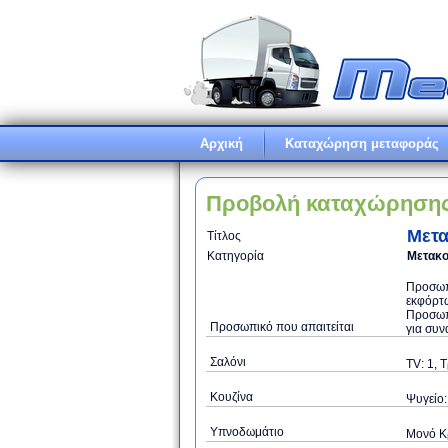
Αρχική
Καταχώρηση μεταφοράς
Προβολή καταχώρηση
Μετα
Τίτλος
Κατηγορία
Μετακο
Προσωπι
εκφόρτω
Προσωπ
Προσωπικό που απαιτείται
για συν
Σαλόνι
TV: 1, 
Κουζίνα
Ψυγείο:
Υπνοδωμάτιο
Μονό Κρ