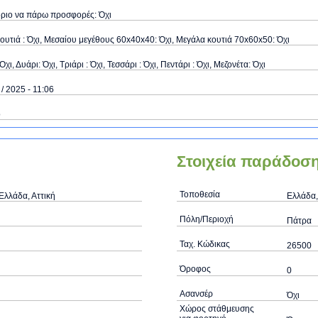
όριο να πάρω προσφορές: Όχι
ουτιά : Όχι, Μεσαίου μεγέθους 60x40x40: Όχι, Μεγάλα κουτιά 70x60x50: Όχι
Όχι, Δυάρι: Όχι, Τριάρι : Όχι, Τεσσάρι : Όχι, Πεντάρι : Όχι, Μεζονέτα: Όχι
 / 2025 - 11:06
ό
Στοιχεία παράδοσ
Τοποθεσία
Ελλάδα, Αττική
Ελλάδα,
Πόλη/Περιοχή
Πάτρα
Ταχ. Κώδικας
26500
Όροφος
0
Ασανσέρ
Όχι
Χώρος στάθμευσης