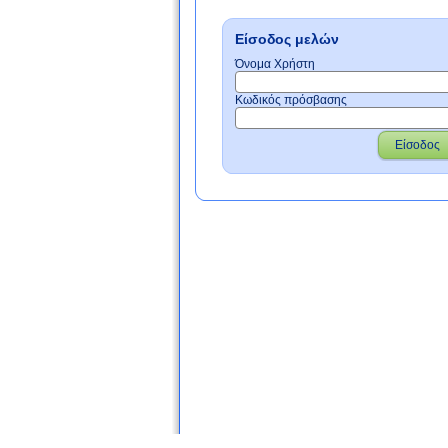
Είσοδος μελών
Όνομα Χρήστη
Κωδικός πρόσβασης
Είσοδος