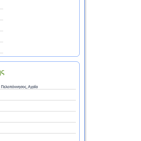
ης
 Πελοπόννησος, Αχαΐα