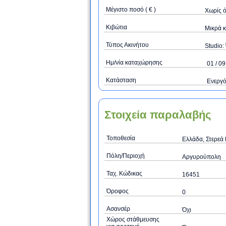
Μέγιστο ποσό ( € )
Xωρίς 
Κιβώτια
Μικρά κ
Τύπος Ακινήτου
Studio: 
Ημ/νία καταχώρησης
01 / 09
Κατάσταση
Ενεργ
Στοιχεία παραλαβής
Τοποθεσία
Ελλάδα, Στερεά 
Πόλη/Περιοχή
Αργυρούπολη
Ταχ. Κώδικας
16451
Όροφος
0
Ασανσέρ
Όχι
Χώρος στάθμευσης