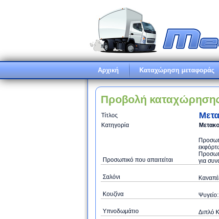
Αρχική
Καταχώρηση μεταφοράς
Προβολή καταχώρηση
Μετα
Τίτλος
Κατηγορία
Μετακο
Προσωπι
εκφόρτω
Προσωπ
Προσωπικό που απαιτείται
για συν
Σαλόνι
Καναπές
Κουζίνα
Ψυγείο:
Υπνοδωμάτιο
Διπλό Κ