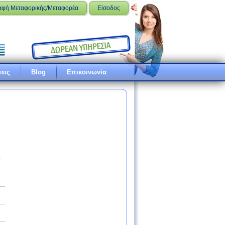
αφή Μεταφορικής/Μεταφορέα
Είσοδος
εις
Blog
Επικοινωνία
ό