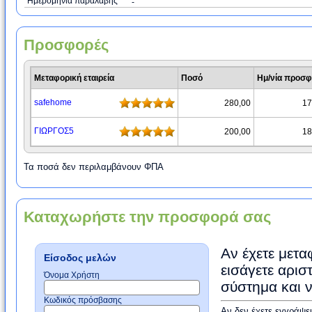
Ημερομηνία παραλαβής
-
Προσφορές
Μεταφορική εταιρεία
Ποσό
Ημ/νία προσ
safehome
280,00
17
ΓΙΩΡΓΟΣ5
200,00
18
Τα ποσά δεν περιλαμβάνουν ΦΠΑ
Καταχωρήστε την προσφορά σας
Αν έχετε μετα
Είσοδος μελών
εισάγετε αρισ
Όνομα Χρήστη
σύστημα και 
Κωδικός πρόσβασης
Αν δεν έχετε εγγράψε