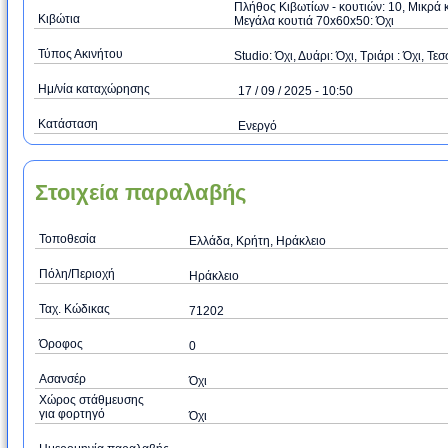
Πλήθος Κιβωτίων - κουτιών: 10, Μικρά κ
Κιβώτια
Μεγάλα κουτιά 70x60x50: Όχι
Τύπος Ακινήτου
Studio: Όχι, Δυάρι: Όχι, Τριάρι : Όχι, Τεσ
Ημ/νία καταχώρησης
17 / 09 / 2025 - 10:50
Κατάσταση
Ενεργό
Στοιχεία παραλαβής
Τοποθεσία
Ελλάδα, Κρήτη, Ηράκλειο
Πόλη/Περιοχή
Ηράκλειο
Ταχ. Κώδικας
71202
Όροφος
0
Ασανσέρ
Όχι
Χώρος στάθμευσης
για φορτηγό
Όχι