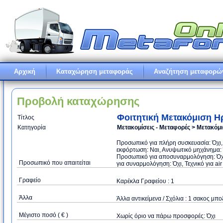
Αρχική
Καταχώρηση μεταφοράς
Αναζήτηση μεταφορώ
Προβολή καταχώρησης
Φοιτητική Mετακόμιση Η
Τίτλος
Κατηγορία
Μετακομίσεις - Μεταφορές > Μετακόμ
Προσωπικό για πλήρη συσκευασία: Όχι
εκφόρτωση: Ναι, Ανυψωτικό μηχάνημα: Ό
Προσωπικό για αποσυναρμολόγηση: Όχι
Προσωπικό που απαιτείται
για συναρμολόγηση: Όχι, Τεχνικό για air
Γραφείο
Καρέκλα Γραφείου : 1
Άλλα
Άλλα αντικείμενα / Σχόλια : 1 σακος μπο
Μέγιστο ποσό ( € )
Xωρίς όριο να πάρω προσφορές: Όχι