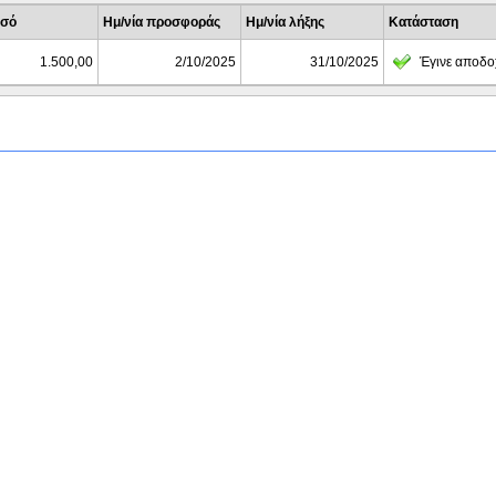
σό
Ημ/νία προσφοράς
Ημ/νία λήξης
Κατάσταση
1.500,00
2/10/2025
31/10/2025
Έγινε αποδο