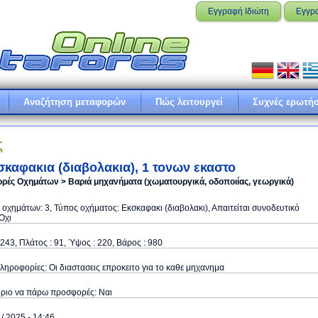
Εγγραφή Ιδιώτη
Εγγρ
Αναζήτηση μεταφορών
Πώς λειτουργεί
Συχνές ερωτήσ
ς
σκαφακια (διαβολακια), 1 τονων εκαστο
ρές Οχημάτων > Βαριά μηχανήματα (χωματουργικά, οδοποιίας, γεωργικά)
οχημάτων: 3, Τύπος οχήματος: Εκσκαφακι (διαβολακι), Απαιτείται συνοδευτικό
Όχι
243, Πλάτος : 91, Ύψος : 220, Βάρος : 980
ληροφορίες: Οι διαστασεις επροκειτο για το καθε μηχανημα
όριο να πάρω προσφορές: Ναι
 / 2025 - 14:46