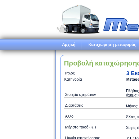
Αρχική
Καταχώρηση μεταφοράς
Προβολή καταχώρηση
3 Εκ
Τίτλος
Κατηγορία
Μεταφο
Πλήθος 
Στοιχεία οχημάτων
όχημα: 
Διαστάσεις
Μήκος: 
Άλλo
Άλλες π
Μέγιστο ποσό ( € )
Xωρίς 
Ημ/νία καταχώρησης
01 / 10