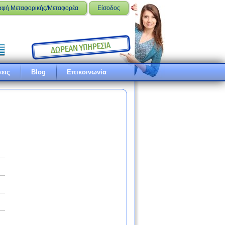
αφή Μεταφορικής/Μεταφορέα
Είσοδος
εις
Blog
Επικοινωνία