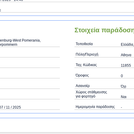
ε
Στοιχεία παράδοσ
enburg-West Pomerania,
Τοποθεσία
orpommern
Ελλάδα,
Πόλη/Περιοχή
Αθηνα
Ταχ. Κώδικας
11855
Όροφος
0
Ασανσέρ
Όχι
Χώρος στάθμευσης
για φορτηγό
Ναι
Ημερομηνία παράδοσης
07 / 11 / 2025
-