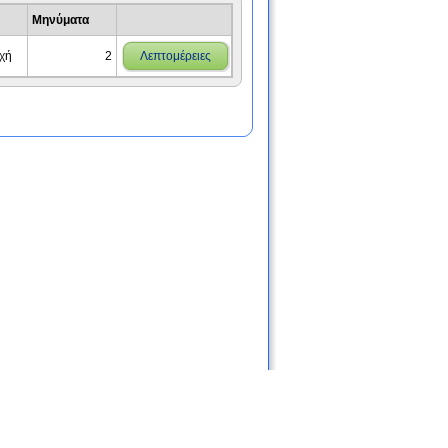
Μηνύματα
χή
2
Λεπτομέρειες