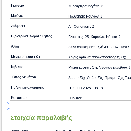
Γραφείο
Συρταριέρα Μεγάλη: 2
Μπάνιο
Πλυντήριο Ρούχων: 1
Διάφορα
Air Condition : 2
Εξωτερικοί Χώροι / Κήπος
Γλάστρες: 25, Καρέκλες Κήπου: 2
Άλλα
Άλλα αντικείμενα / Σχόλια : 2 Ηλ. Πανελ
Μέγιστο ποσό ( € )
Xωρίς όριο να πάρω προσφορές: Όχι
Κιβώτια
Μικρά κουτιά : Όχι, Μεσαίου μεγέθους 
Τύπος Ακινήτου
Studio: Όχι, Δυάρι: Όχι, Τριάρι : Όχι, Τεσ
Ημ/νία καταχώρησης
10 / 11 / 2025 - 08:18
Κατάσταση
Έκλεισε
Στοιχεία παραλαβής