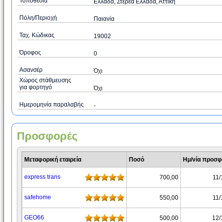
Τοποθεσία
Ελλάδα, Στερεά Ελλάδα, Αττική
Πόλη/Περιοχή
Παιανία
Ταχ. Κώδικας
19002
Όροφος
0
Ασανσέρ
Όχι
Χώρος στάθμευσης
για φορτηγό
Όχι
Ημερομηνία παραλαβής
-
Προσφορές
Μεταφορική εταιρεία
Ποσό
Ημ/νία προσ
express trans
700,00
11/
safehome
550,00
11/
GEO66
500,00
12/