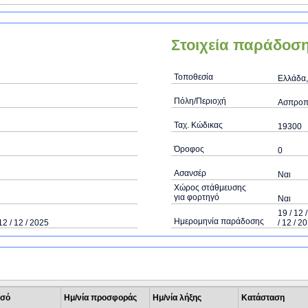
Στοιχεία παράδοσ
Τοποθεσία
Ελλάδα,
Πόλη/Περιοχή
Ασπροπ
Ταχ. Κώδικας
19300
Όροφος
0
Ασανσέρ
Ναι
Χώρος στάθμευσης
για φορτηγό
Ναι
19 / 12 
Ημερομηνία παράδοσης
12 / 12 / 2025
/ 12 / 2
σό
Ημ/νία προσφοράς
Ημ/νία λήξης
Κατάσταση