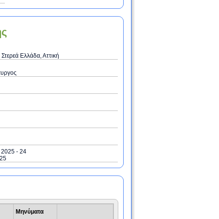
ης
 Στερεά Ελλάδα, Αττική
υργος
/ 2025 - 24
025
Μηνύματα