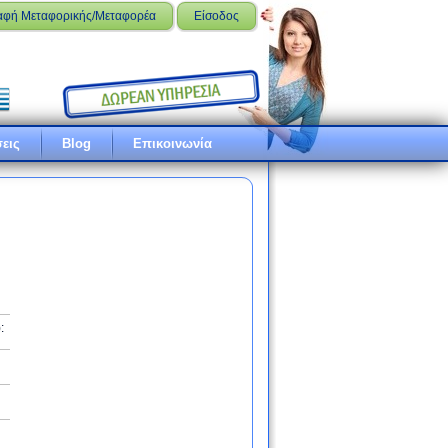
αφή Μεταφορικής/Μεταφορέα
Είσοδος
εις
Blog
Επικοινωνία
: