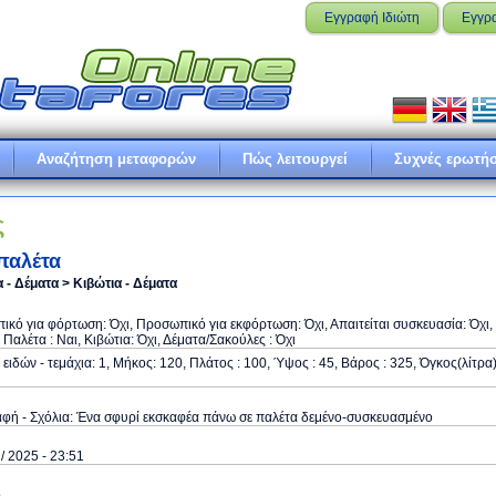
Εγγραφή Ιδιώτη
Εγγρ
Αναζήτηση μεταφορών
Πώς λειτουργεί
Συχνές ερωτήσ
ς
παλέτα
 - Δέματα > Κιβώτια - Δέματα
κό για φόρτωση: Όχι, Προσωπικό για εκφόρτωση: Όχι, Απαιτείται συσκευασία: Όχι,
ε Παλέτα : Ναι, Κιβώτια: Όχι, Δέματα/Σακούλες : Όχι
ειδών - τεμάχια: 1, Μήκος: 120, Πλάτος : 100, Ύψος : 45, Βάρος : 325, Όγκος(λίτρα)
φή - Σχόλια: Ένα σφυρί εκσκαφέα πάνω σε παλέτα δεμένο-συσκευασμένο
 / 2025 - 23:51
ό