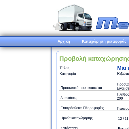
Αρχική
Καταχώρηση μεταφοράς
Προβολή καταχώρηση
Μία 
Τίτλος
Κατηγορία
Κιβώτια
Προσωπι
Προσωπικό που απαιτείται
Είναι σ
Πλήθος 
Διαστάσεις
200
Επιπρόσθετες Πληροφορίες
Περιγρα
Ημ/νία καταχώρησης
12 / 11
Κατάσταση
Ενεργ