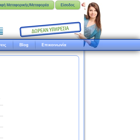
αφή Μεταφορικής/Μεταφορέα
Είσοδος
εις
Blog
Επικοινωνία
ό