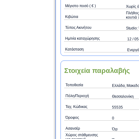
Μέγιστο ποσό ( € )
Xωρίς 
Πλήθος 
Κιβώτια
κουτιά 
Τύπος Ακινήτου
Studio: 
Ημ/νία καταχώρησης
12 / 05
Κατάσταση
Ενεργ
Στοιχεία παραλαβής
Τοποθεσία
Ελλάδα, Μακεδο
Πόλη/Περιοχή
Θεσσαλονίκη
Ταχ. Κώδικας
55535
Όροφος
0
Ασανσέρ
Όχι
Χώρος στάθμευσης