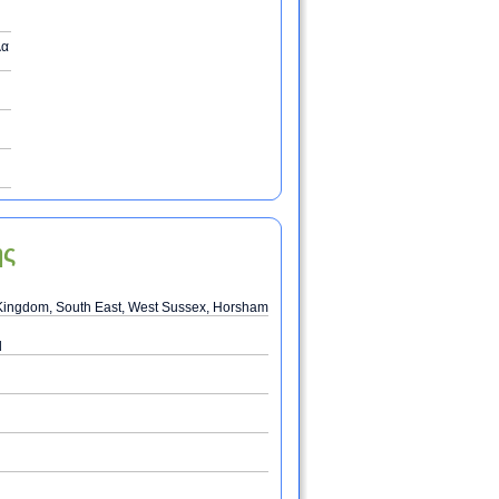
λα
ης
Kingdom, South East, West Sussex, Horsham
d