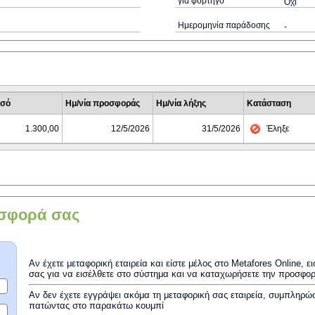
για φορτηγό
Όχι
Ημερομηνία παράδοσης
-
σό
Ημ/νία προσφοράς
Ημ/νία λήξης
Κατάσταση
1.300,00
12/5/2026
31/5/2026
Έληξε
σφορά σας
Αν έχετε μεταφορική εταιρεία και είστε μέλος στο Metafores Online, 
σας για να εισέλθετε στο σύστημα και να καταχωρήσετε την προσφο
Αν δεν έχετε εγγράψει ακόμα τη μεταφορική σας εταιρεία, συμπληρώ
πατώντας στο παρακάτω κουμπί