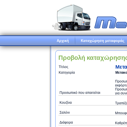
Αρχική
Καταχώρηση μεταφοράς
Προβολή καταχώρηση
Μετα
Τίτλος
Κατηγορία
Μετακο
Προσωπι
εκφόρτω
Προσωπ
Προσωπικό που απαιτείται
για συν
Κουζίνα
Τραπέζι
Σαλόνι
Μπουφές
Διάφορα
Καθρέπτ