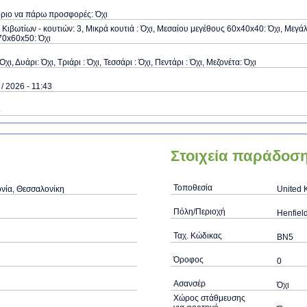
όριο να πάρω προσφορές: Όχι
Κιβωτίων - κουτιών: 3, Μικρά κουτιά : Όχι, Μεσαίου μεγέθους 60x40x40: Όχι, Μεγά
70x60x50: Όχι
Όχι, Δυάρι: Όχι, Τριάρι : Όχι, Τεσσάρι : Όχι, Πεντάρι : Όχι, Μεζονέτα: Όχι
 / 2026 - 11:43
ό
Στοιχεία παράδοσ
Τοποθεσία
νία, Θεσσαλονίκη
United 
Πόλη/Περιοχή
Henfiel
Ταχ. Κώδικας
BN5
Όροφος
0
Ασανσέρ
Όχι
Χώρος στάθμευσης