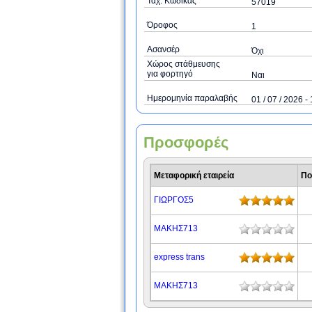
Ταχ. Κώδικας
57019
Όροφος
1
Ασανσέρ
Όχι
Χώρος στάθμευσης
για φορτηγό
Ναι
Ημερομηνία παραλαβής
01 / 07 / 2026 - 
Προσφορές
Μεταφορική εταιρεία
Πο
ΓΙΩΡΓΟΣ5
ΜΑΚΗΣ713
express trans
ΜΑΚΗΣ713