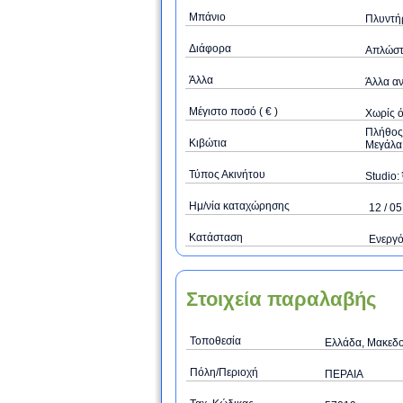
Μπάνιο
Πλυντή
Διάφορα
Απλώστρ
Άλλα
Άλλα αν
Μέγιστο ποσό ( € )
Xωρίς 
Πλήθος 
Κιβώτια
Μεγάλα 
Τύπος Ακινήτου
Studio: 
Ημ/νία καταχώρησης
12 / 05
Κατάσταση
Ενεργ
Στοιχεία παραλαβής
Τοποθεσία
Ελλάδα, Μακεδο
Πόλη/Περιοχή
ΠΕΡΑΙΑ