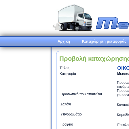
Αρχική
Καταχώρηση μεταφοράς
Προβολή καταχώρηση
ΟΙΚ
Τίτλος
Κατηγορία
Μετακο
Προσωπι
εκφόρτω
Προσωπ
Προσωπικό που απαιτείται
για συν
Σαλόνι
Καναπές
Υπνοδωμάτιο
Κομοδίν
Γραφείο
Έπιπλο 