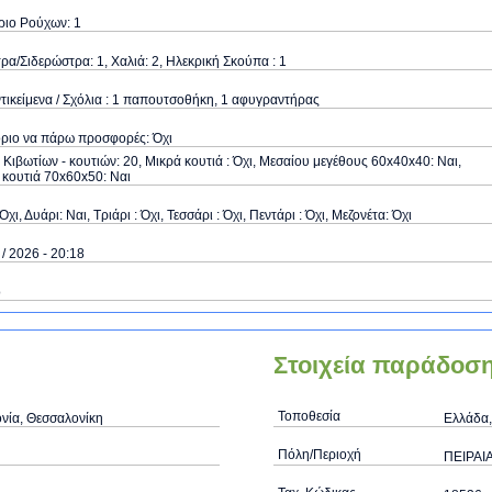
ριο Ρούχων: 1
α/Σιδερώστρα: 1, Χαλιά: 2, Ηλεκρική Σκούπα : 1
τικείμενα / Σχόλια : 1 παπουτσοθήκη, 1 αφυγραντήρας
όριο να πάρω προσφορές: Όχι
Κιβωτίων - κουτιών: 20, Μικρά κουτιά : Όχι, Μεσαίου μεγέθους 60x40x40: Ναι,
κουτιά 70x60x50: Ναι
Όχι, Δυάρι: Ναι, Τριάρι : Όχι, Τεσσάρι : Όχι, Πεντάρι : Όχι, Μεζονέτα: Όχι
 / 2026 - 20:18
ό
Στοιχεία παράδοσ
Τοποθεσία
νία, Θεσσαλονίκη
Ελλάδα,
Πόλη/Περιοχή
ΠΕΙΡΑΙ