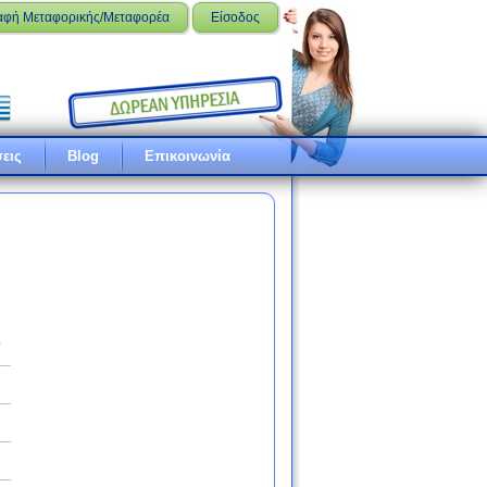
αφή Μεταφορικής/Μεταφορέα
Είσοδος
εις
Blog
Επικοινωνία
ό