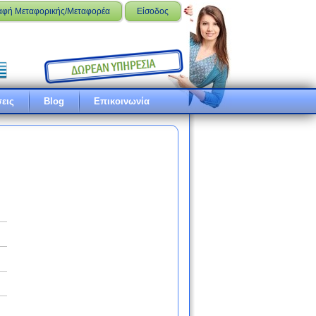
αφή Μεταφορικής/Μεταφορέα
Είσοδος
εις
Blog
Επικοινωνία