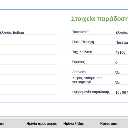
Στοιχεία παράδοσ
Τοποθεσία
 Ελλάδα, Εύβοια
Ελλάδα,
Πόλη/Περιοχή
Πρέβεζα
Ταχ. Κώδικας
48100
Όροφος
0
Ασανσέρ
Όχι
Χώρος στάθμευσης
για φορτηγό
Όχι
Ημερομηνία παράδοσης
16 / 06 
σό
Ημ/νία προσφοράς
Ημ/νία λήξης
Κατάσταση