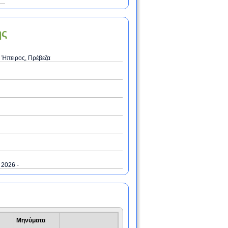
ης
 Ήπειρος, Πρέβεζα
/ 2026 -
Μηνύματα