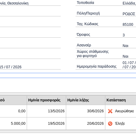
Τοποθεσία
νία, Θεσσαλονίκη
Ελλάδα,
Πόλη/Περιοχή
ΡΟΔΟΣ
Ταχ. Κώδικας
85100
Όροφος
3
Ασανσέρ
Ναι
Χώρος στάθμευσης
για φορτηγό
Ναι
01 / 07 
Ημερομηνία παράδοσης
15 / 07 / 2026
/ 07 / 2
σό
Ημ/νία προσφοράς
Ημ/νία λήξης
Κατάσταση
0,00
13/5/2026
30/6/2026
Ακυρώθηκε
5.000,00
19/5/2026
20/6/2026
Έληξε