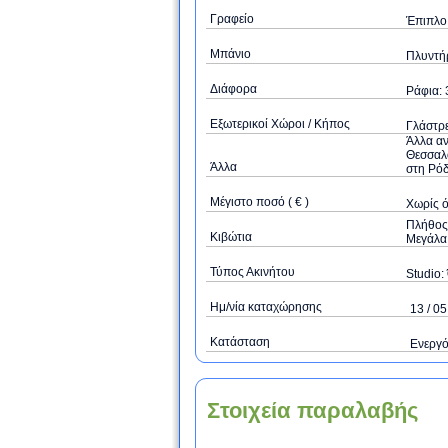
Γραφείο
Έπιπλο 
Μπάνιο
Πλυντή
Διάφορα
Ράφια: 
Εξωτερικοί Χώροι / Κήπος
Γλάστρε
Άλλα αν
Θεσσαλο
Άλλα
στη Ρόδ
Μέγιστο ποσό ( € )
Xωρίς 
Πλήθος 
Κιβώτια
Μεγάλα 
Τύπος Ακινήτου
Studio: 
Ημ/νία καταχώρησης
13 / 05
Κατάσταση
Ενεργ
Στοιχεία παραλαβής