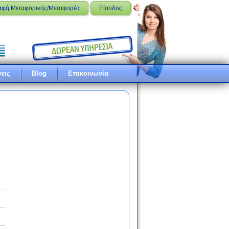
αφή Μεταφορικής/Μεταφορέα
Είσοδος
εις
Blog
Επικοινωνία
ό