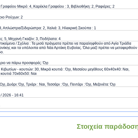
Γραφείου Μικρό: 4, Καρέκλα Γραφείου : 3, Βιβλιοθήκη: 2, Ραφιέρες: 2
ριο Ρούχων: 2
3, Απλώστρα/Σιδερώστρα: 2, Χαλιά: 3, Ηλεκρική Σκούπα : 1
ς: 5, Μηχανή Γκαζόν: 3, Ποδήλατα: 4
τικείμενα / Σχόλια : Τα μισά πράγματα πρέπει να παραληφθούν από Αγία Τριάδα
νίκης και τα υπόλοιπα από Νέα Αρτάκη Ευβοίας. Όλα μαζί πρέπει να μεταφερθούν
ο.
όριο να πάρω προσφορές: Όχι
Κιβωτίων - κουτιών: 30, Μικρά κουτιά : Όχι, Μεσαίου μεγέθους 60x40x40: Ναι,
κουτιά 70x60x50: Ναι
Όχι, Δυάρι: Όχι, Τριάρι : Ναι, Τεσσάρι : Όχι, Πεντάρι : Όχι, Μεζονέτα: Όχι
 / 2026 - 16:41
ό
Στοιχεία παράδοσ