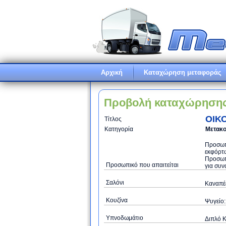
Αρχική
Καταχώρηση μεταφοράς
Προβολή καταχώρηση
ΟΙΚ
Τίτλος
Κατηγορία
Μετακο
Προσωπι
εκφόρτω
Προσωπ
Προσωπικό που απαιτείται
για συν
Σαλόνι
Καναπές
Κουζίνα
Ψυγείο:
Υπνοδωμάτιο
Διπλό Κ