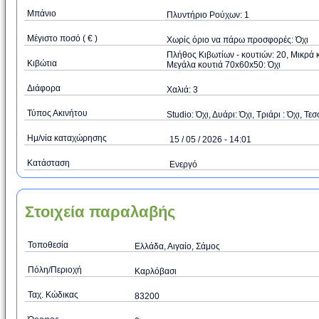
Μπάνιο
Πλυντήριο Ρούχων: 1
Μέγιστο ποσό ( € )
Xωρίς όριο να πάρω προσφορές: Όχι
Πλήθος Κιβωτίων - κουτιών: 20, Μικρά κ
Κιβώτια
Μεγάλα κουτιά 70x60x50: Όχι
Διάφορα
Χαλιά: 3
Τύπος Ακινήτου
Studio: Όχι, Δυάρι: Όχι, Τριάρι : Όχι, Τεσ
Ημ/νία καταχώρησης
15 / 05 / 2026 - 14:01
Κατάσταση
Ενεργό
Στοιχεία παραλαβής
Τοποθεσία
Ελλάδα, Αιγαίο, Σάμος
Πόλη/Περιοχή
Καρλόβασι
Ταχ. Κώδικας
83200