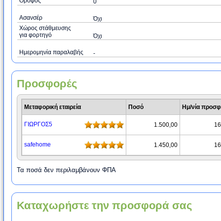
Όροφος
0
Ασανσέρ
Όχι
Χώρος στάθμευσης
για φορτηγό
Όχι
Ημερομηνία παραλαβής
-
Προσφορές
Μεταφορική εταιρεία
Ποσό
Ημ/νία προσ
ΓΙΩΡΓΟΣ5
1.500,00
16
safehome
1.450,00
16
Τα ποσά δεν περιλαμβάνουν ΦΠΑ
Καταχωρήστε την προσφορά σας