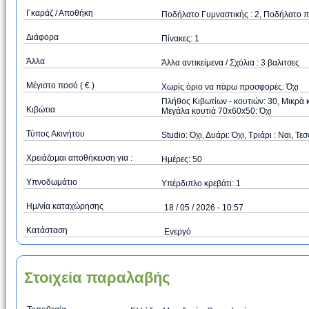
Γκαράζ / Αποθήκη
Ποδήλατο Γυμναστικής : 2, Ποδήλατο πα
Διάφορα
Πίνακες: 1
Άλλα
Άλλα αντικείμενα / Σχόλια : 3 βαλιτσες
Μέγιστο ποσό ( € )
Xωρίς όριο να πάρω προσφορές: Όχι
Πλήθος Κιβωτίων - κουτιών: 30, Μικρά 
Κιβώτια
Μεγάλα κουτιά 70x60x50: Όχι
Τύπος Ακινήτου
Studio: Όχι, Δυάρι: Όχι, Τριάρι : Ναι, Τεσ
Χρειάζομαι αποθήκευση για :
Hμέρες: 50
Υπνοδωμάτιο
Υπέρδιπλο κρεβάτι: 1
Ημ/νία καταχώρησης
18 / 05 / 2026 - 10:57
Κατάσταση
Ενεργό
Στοιχεία παραλαβής