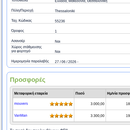
Τοποθεσία
Ελλάδα, Μακεδονία, Θεσσαλονίκη
Πόλη/Περιοχή
Thessaloniki
Ταχ. Κώδικας
55236
Όροφος
1
Ασανσέρ
Ναι
Χώρος στάθμευσης
για φορτηγό
Ναι
Ημερομηνία παραλαβής
27 / 06 / 2026 -
Προσφορές
Μεταφορική εταιρεία
Ποσό
Ημ/νία προσ
mouvers
3.000,00
18
VanMan
3.300,00
19