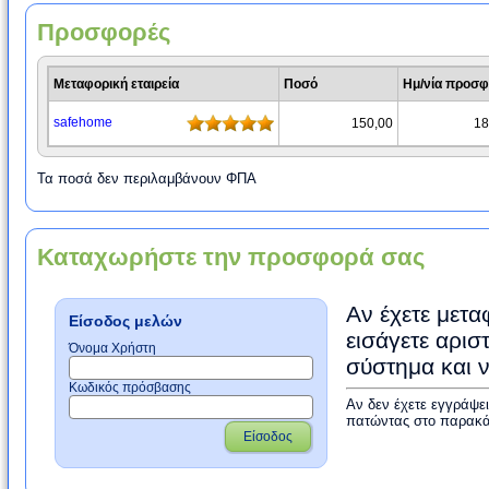
Προσφορές
Μεταφορική εταιρεία
Ποσό
Ημ/νία προσ
safehome
150,00
18
Τα ποσά δεν περιλαμβάνουν ΦΠΑ
Καταχωρήστε την προσφορά σας
Αν έχετε μετα
Είσοδος μελών
εισάγετε αρισ
Όνομα Χρήστη
σύστημα και 
Κωδικός πρόσβασης
Αν δεν έχετε εγγράψε
πατώντας στο παρακά
Είσοδος