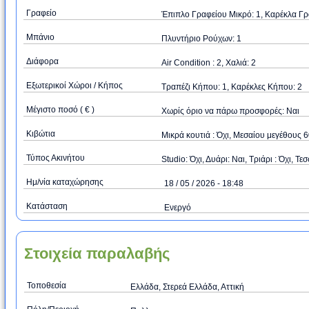
Γραφείο
Έπιπλο Γραφείου Μικρό: 1, Καρέκλα Γρα
Μπάνιο
Πλυντήριο Ρούχων: 1
Διάφορα
Air Condition : 2, Χαλιά: 2
Εξωτερικοί Χώροι / Κήπος
Τραπέζι Κήπου: 1, Καρέκλες Κήπου: 2
Μέγιστο ποσό ( € )
Xωρίς όριο να πάρω προσφορές: Ναι
Κιβώτια
Μικρά κουτιά : Όχι, Μεσαίου μεγέθους 
Τύπος Ακινήτου
Studio: Όχι, Δυάρι: Ναι, Τριάρι : Όχι, Τεσ
Ημ/νία καταχώρησης
18 / 05 / 2026 - 18:48
Κατάσταση
Ενεργό
Στοιχεία παραλαβής
Τοποθεσία
Ελλάδα, Στερεά Ελλάδα, Αττική