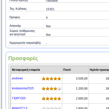
Πόλη/Περιοχή
Παλληνη
Ταχ. Κώδικας
15351
Όροφος
4
Ασανσέρ
Ναι
Χώρος στάθμευσης
για φορτηγό
Ναι
Ημερομηνία παραλαβής
-
Προσφορές
Μεταφορική εταιρεία
Ποσό
Ημ/νία προσ
andreas
3.500,00
18
kostasionia2525
1.200,00
18
ΓΙΩΡΓΟΣ5
2.000,00
18
ΜΑΚΗΣ713
2.800,00
19