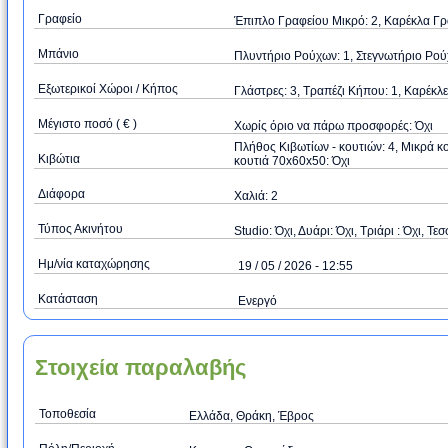
Γραφείο
Έπιπλο Γραφείου Μικρό: 2, Καρέκλα Γρα
Μπάνιο
Πλυντήριο Ρούχων: 1, Στεγνωτήριο Ρού
Εξωτερικοί Χώροι / Κήπος
Γλάστρες: 3, Τραπέζι Κήπου: 1, Καρέκλ
Μέγιστο ποσό ( € )
Xωρίς όριο να πάρω προσφορές: Όχι
Πλήθος Κιβωτίων - κουτιών: 4, Μικρά κ
Κιβώτια
κουτιά 70x60x50: Όχι
Διάφορα
Χαλιά: 2
Τύπος Ακινήτου
Studio: Όχι, Δυάρι: Όχι, Τριάρι : Όχι, Τεσ
Ημ/νία καταχώρησης
19 / 05 / 2026 - 12:55
Κατάσταση
Ενεργό
Στοιχεία παραλαβής
Τοποθεσία
Ελλάδα, Θράκη, Έβρος