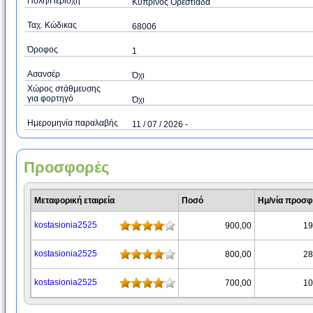
Πόλη/Περιοχή
Κυπρινος Ορεστιάδα
Ταχ. Κώδικας
68006
Όροφος
1
Ασανσέρ
Όχι
Χώρος στάθμευσης
για φορτηγό
Όχι
Ημερομηνία παραλαβής
11 / 07 / 2026 -
Προσφορές
Μεταφορική εταιρεία
Ποσό
Ημ/νία προσ
kostasionia2525
900,00
19
kostasionia2525
800,00
28
kostasionia2525
700,00
10