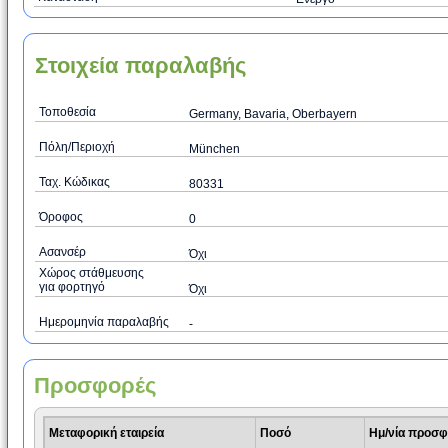
Στοιχεία παραλαβής
Τοποθεσία
Germany, Bavaria, Oberbayern
Πόλη/Περιοχή
München
Ταχ. Κώδικας
80331
Όροφος
0
Ασανσέρ
Όχι
Χώρος στάθμευσης
για φορτηγό
Όχι
Ημερομηνία παραλαβής
-
Προσφορές
Μεταφορική εταιρεία
Ποσό
Ημ/νία προσ