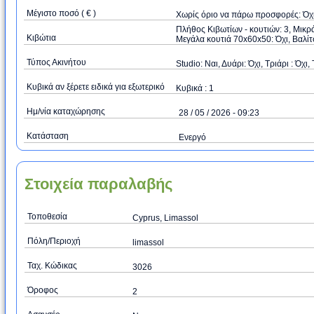
Μέγιστο ποσό ( € )
Xωρίς όριο να πάρω προσφορές: Όχ
Πλήθος Κιβωτίων - κουτιών: 3, Μικρά
Κιβώτια
Μεγάλα κουτιά 70x60x50: Όχι, Βαλίτσ
Τύπος Ακινήτου
Studio: Ναι, Δυάρι: Όχι, Τριάρι : Όχι,
Kυβικά αν ξέρετε ειδικά για εξωτερικό
Κυβικά : 1
Ημ/νία καταχώρησης
28 / 05 / 2026 - 09:23
Κατάσταση
Ενεργό
Στοιχεία παραλαβής
Τοποθεσία
Cyprus, Limassol
Πόλη/Περιοχή
limassol
Ταχ. Κώδικας
3026
Όροφος
2