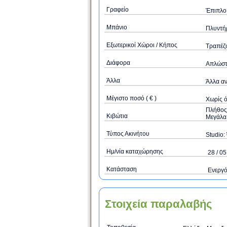
Γραφείο
Έπιπλο 
Μπάνιο
Πλυντήρ
Εξωτερικοί Χώροι / Κήπος
Τραπέζι
Διάφορα
Απλώστρ
Άλλα
Άλλα αν
Μέγιστο ποσό ( € )
Xωρίς 
Πλήθος 
Κιβώτια
Μεγάλα 
Τύπος Ακινήτου
Studio: 
Ημ/νία καταχώρησης
28 / 05
Κατάσταση
Ενεργ
Στοιχεία παραλαβής