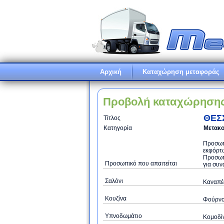
Αρχική
Καταχώρηση μεταφοράς
Προβολή καταχώρηση
ΘΕΣ
Τίτλος
Κατηγορία
Μετακο
Προσωπι
εκφόρτω
Προσωπ
Προσωπικό που απαιτείται
για συν
Σαλόνι
Καναπές
Κουζίνα
Φούρνος
Υπνοδωμάτιο
Κομοδίν