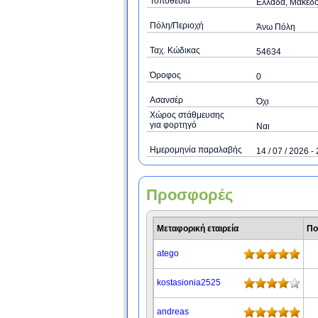
Τοποθεσία
Ελλάδα, Μακεδο
Πόλη/Περιοχή
Άνω Πόλη
Ταχ. Κώδικας
54634
Όροφος
0
Ασανσέρ
Όχι
Χώρος στάθμευσης
για φορτηγό
Ναι
Ημερομηνία παραλαβής
14 / 07 / 2026 - 
Προσφορές
Μεταφορική εταιρεία
Πο
atego
kostasionia2525
andreas