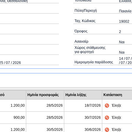
Τοποθεσία
νία, Θεσσαλονίκη
Ελλάδα,
Πόλη/Περιοχή
Παιανία
Ταχ. Κώδικας
19002
Όροφος
2
Ασανσέρ
Ναι
Χώρος στάθμευσης
για φορτηγό
Ναι
14 / 07 
Ημερομηνία παράδοσης
25 / 07 / 2026
/ 07 / 2
σό
Ημ/νία προσφοράς
Ημ/νία λήξης
Κατάσταση
1.200,00
28/5/2026
18/7/2026
Έληξε
900,00
28/5/2026
30/7/2026
Έληξε
1.200,00
30/5/2026
30/6/2026
Έληξε