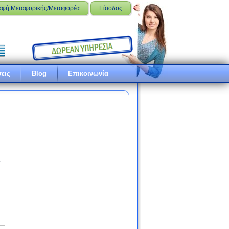
αφή Μεταφορικής/Μεταφορέα
Είσοδος
εις
Blog
Επικοινωνία
ό