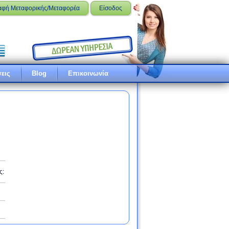
αφή Μεταφορικής/Μεταφορέα
Είσοδος
εις
Blog
Επικοινωνία
ς: