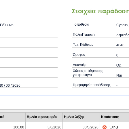
Στοιχεία παράδοσ
Τοποθεσία
 Ρέθυμνο
Cyprus,
Πόλη/Περιοχή
Λεμεσός
Ταχ. Κώδικας
4046
Όροφος
0
Ασανσέρ
Όχι
Χώρος στάθμευσης
για φορτηγό
Ναι
Ημερομηνία παράδοσης
20 / 06 / 2026
-
σό
Ημ/νία προσφοράς
Ημ/νία λήξης
Κατάσταση
100,00
3/6/2026
30/6/2026
Έληξε