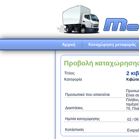
Αρχική
Καταχώρηση μεταφοράς
Προβολή καταχώρηση
2 κι
Τίτλος
Κατηγορία
Κιβώτια
Προσωπι
Προσωπικό που απαιτείται
Είναι σ
Πλήθος 
τεμάχια
Διαστάσεις
70, Πλά
Ημ/νία καταχώρησης
02 / 06
Κατάσταση
Ενεργ