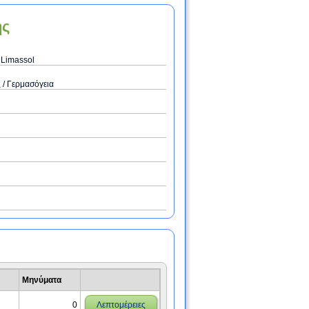
ης
 Limassol
 / Γερμασόγεια
Μηνύματα
0
Λεπτομέρειες