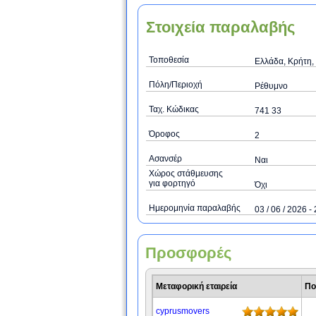
Στοιχεία παραλαβής
Τοποθεσία
Ελλάδα, Κρήτη,
Πόλη/Περιοχή
Ρέθυμνο
Ταχ. Κώδικας
741 33
Όροφος
2
Ασανσέρ
Ναι
Χώρος στάθμευσης
για φορτηγό
Όχι
Ημερομηνία παραλαβής
03 / 06 / 2026 - 
Προσφορές
Μεταφορική εταιρεία
Πο
cyprusmovers