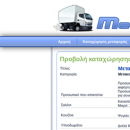
Αρχική
Καταχώρηση μεταφοράς
Προβολή καταχώρηση
Μετα
Τίτλος
Κατηγορία
Μετακο
Προσωπι
εκφόρτω
Προσωπ
Προσωπικό που απαιτείται
για συν
Καναπές
Σαλόνι
Μικρό: 
Κουζίνα
Ψυγείο:
Υπνοδωμάτιο
Διπλό Κ