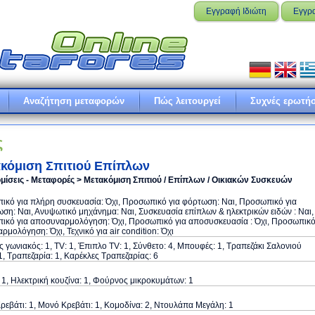
Εγγραφή Ιδιώτη
Εγγρ
Αναζήτηση μεταφορών
Πώς λειτουργεί
Συχνές ερωτήσ
ς
κόμιση Σπιτιού Επίπλων
μίσεις - Μεταφορές > Μετακόμιση Σπιτιού / Επίπλων / Οικιακών Συσκευών
κό για πλήρη συσκευασία: Όχι, Προσωπικό για φόρτωση: Ναι, Προσωπικό για
ση: Ναι, Ανυψωτικό μηχάνημα: Ναι, Συσκευασία επίπλων & ηλεκτρικών ειδών : Ναι,
ικό για αποσυναρμολόγηση: Όχι, Προσωπικό για αποσυσκευασία : Όχι, Προσωπικ
αρμολόγηση: Όχι, Τεχνικό για air condition: Όχι
 γωνιακός: 1, TV: 1, Έπιπλο TV: 1, Σύνθετο: 4, Μπουφές: 1, Τραπεζάκι Σαλονιού
1, Τραπεζαρία: 1, Καρέκλες Τραπεζαρίας: 6
 1, Ηλεκτρική κουζίνα: 1, Φούρνος μικροκυμάτων: 1
ρεβάτι: 1, Μονό Κρεβάτι: 1, Κομοδίνα: 2, Ντουλάπα Μεγάλη: 1