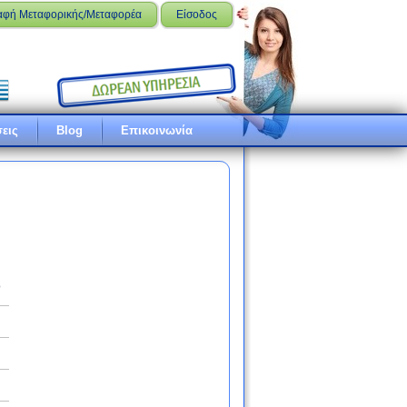
αφή Μεταφορικής/Μεταφορέα
Είσοδος
εις
Blog
Επικοινωνία
ό