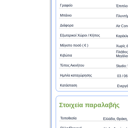
Γραφείο
Έπιπλο 
Μπάνιο
Πλυντήρ
Διάφορα
Air Con
Εξωτερικοί Χώροι / Κήπος
Καρέκλε
Μέγιστο ποσό ( € )
Xωρίς 
Πλήθος 
Κιβώτια
Μεγάλα 
Τύπος Ακινήτου
Studio: 
Ημ/νία καταχώρησης
03 / 06
Κατάσταση
Ενεργ
Στοιχεία παραλαβής
Τοποθεσία
Ελλάδα, Θράκη