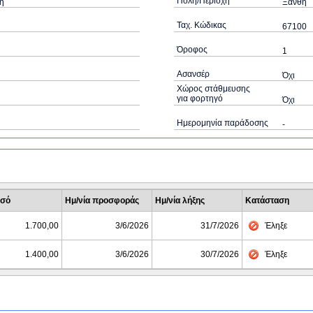
Πόλη/Περιοχή
η
Ξάνθη
Ταχ. Κώδικας
67100
Όροφος
1
Ασανσέρ
Όχι
Χώρος στάθμευσης
για φορτηγό
Όχι
Ημερομηνία παράδοσης
-
σό
Ημ/νία προσφοράς
Ημ/νία λήξης
Κατάσταση
1.700,00
3/6/2026
31/7/2026
Έληξε
1.400,00
3/6/2026
30/7/2026
Έληξε