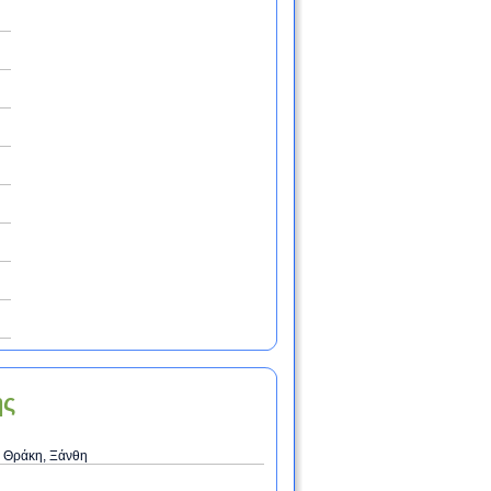
ης
 Θράκη, Ξάνθη