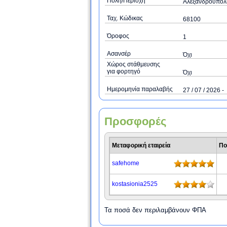
Πόλη/Περιοχή
Αλεξανδρούπολ
Ταχ. Κώδικας
68100
Όροφος
1
Ασανσέρ
Όχι
Χώρος στάθμευσης
για φορτηγό
Όχι
Ημερομηνία παραλαβής
27 / 07 / 2026 -
Προσφορές
Μεταφορική εταιρεία
Πο
safehome
kostasionia2525
Τα ποσά δεν περιλαμβάνουν ΦΠΑ