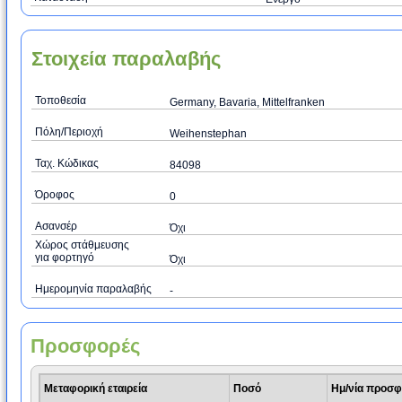
Στοιχεία παραλαβής
Τοποθεσία
Germany, Bavaria, Mittelfranken
Πόλη/Περιοχή
Weihenstephan
Ταχ. Κώδικας
84098
Όροφος
0
Ασανσέρ
Όχι
Χώρος στάθμευσης
για φορτηγό
Όχι
Ημερομηνία παραλαβής
-
Προσφορές
Μεταφορική εταιρεία
Ποσό
Ημ/νία προσ