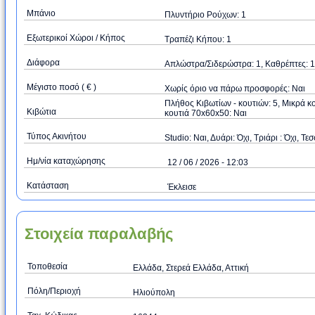
Μπάνιο
Πλυντήριο Ρούχων: 1
Εξωτερικοί Χώροι / Κήπος
Τραπέζι Κήπου: 1
Διάφορα
Απλώστρα/Σιδερώστρα: 1, Καθρέπτες: 1
Μέγιστο ποσό ( € )
Xωρίς όριο να πάρω προσφορές: Ναι
Πλήθος Κιβωτίων - κουτιών: 5, Μικρά κ
Κιβώτια
κουτιά 70x60x50: Ναι
Τύπος Ακινήτου
Studio: Ναι, Δυάρι: Όχι, Τριάρι : Όχι, Τεσ
Ημ/νία καταχώρησης
12 / 06 / 2026 - 12:03
Κατάσταση
Έκλεισε
Στοιχεία παραλαβής
Τοποθεσία
Ελλάδα, Στερεά Ελλάδα, Αττική
Πόλη/Περιοχή
Ηλιούπολη