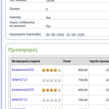
Ταχ. Κώδικας
16344
Όροφος
0
Ασανσέρ
Ναι
Χώρος στάθμευσης
για φορτηγό
Όχι
Ημερομηνία παραλαβής
30 / 08 / 2026 - 31 / 08 / 2026
Προσφορές
Μεταφορική εταιρεία
Ποσό
Ημ/νία προσ
kostasionia2525
900,00
12
ΜΑΚΗΣ713
700,00
12
kostasionia2525
650,00
12
ΜΑΚΗΣ713
700,00
12