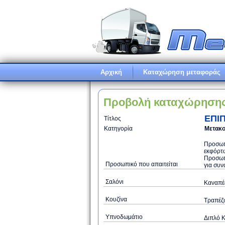
Αρχική
Καταχώρηση μεταφοράς
Προβολή καταχώρηση
ΕΠΙΠ
Τίτλος
Κατηγορία
Μετακο
Προσωπι
εκφόρτω
Προσωπ
Προσωπικό που απαιτείται
για συν
Σαλόνι
Καναπές
Κουζίνα
Τραπέζι
Υπνοδωμάτιο
Διπλό Κ