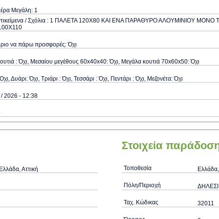
έρα Μεγάλη: 1
ντικείμενα / Σχόλια : 1 ΠΑΛΕΤΑ 120Χ80 ΚΑΙ ΕΝΑ ΠΑΡΑΘΥΡΟ ΑΛΟΥΜΙΝΙΟΥ ΜΟΝΟ 
100Χ110
όριο να πάρω προσφορές: Όχι
ουτιά : Όχι, Μεσαίου μεγέθους 60x40x40: Όχι, Μεγάλα κουτιά 70x60x50: Όχι
Όχι, Δυάρι: Όχι, Τριάρι : Όχι, Τεσσάρι : Όχι, Πεντάρι : Όχι, Μεζονέτα: Όχι
 / 2026 - 12:38
ό
Στοιχεία παράδοσ
Τοποθεσία
Ελλάδα, Αττική
Ελλάδα,
Πόλη/Περιοχή
ΔΗΛΕΣΙ
Ταχ. Κώδικας
32011