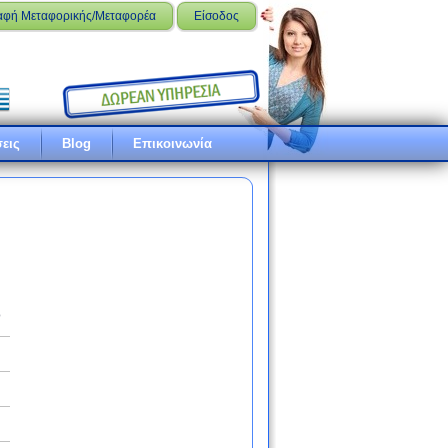
αφή Μεταφορικής/Μεταφορέα
Είσοδος
εις
Blog
Επικοινωνία
ό