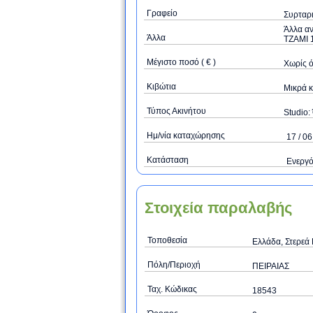
Γραφείο
Συρταρι
Άλλα α
Άλλα
ΤΖΑΜΙ 
Μέγιστο ποσό ( € )
Xωρίς 
Κιβώτια
Μικρά κ
Τύπος Ακινήτου
Studio: 
Ημ/νία καταχώρησης
17 / 06
Κατάσταση
Ενεργ
Στοιχεία παραλαβής
Τοποθεσία
Ελλάδα, Στερεά 
Πόλη/Περιοχή
ΠΕΙΡΑΙΑΣ
Ταχ. Κώδικας
18543