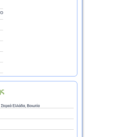
ΤΟ
ης
 Στερεά Ελλάδα, Βοιωτία