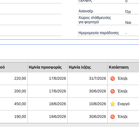
Όροφος
0
Ασανσέρ
Όχι
Χώρος στάθμευσης
για φορτηγό
Ναι
Ημερομηνία παράδοσης
-
σό
Ημ/νία προσφοράς
Ημ/νία λήξης
Κατάσταση
220,00
17/6/2026
31/7/2026
Έληξε
200,00
17/6/2026
30/6/2026
Έληξε
450,00
18/6/2026
10/8/2026
Ενεργό
190,00
19/6/2026
30/6/2026
Έληξε