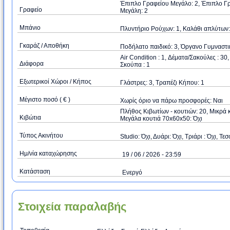
Έπιπλο Γραφείου Μεγάλο: 2, Έπιπλο Γρ
Γραφείο
Μεγάλη: 2
Μπάνιο
Πλυντήριο Ρούχων: 1, Καλάθι απλύτων:
Γκαράζ / Αποθήκη
Ποδήλατο παιδικό: 3, Όργανο Γυμναστι
Air Condition : 1, Δέματα/Σακούλες : 3
Διάφορα
Σκούπα : 1
Εξωτερικοί Χώροι / Κήπος
Γλάστρες: 3, Τραπέζι Κήπου: 1
Μέγιστο ποσό ( € )
Xωρίς όριο να πάρω προσφορές: Ναι
Πλήθος Κιβωτίων - κουτιών: 20, Μικρά 
Κιβώτια
Μεγάλα κουτιά 70x60x50: Όχι
Τύπος Ακινήτου
Studio: Όχι, Δυάρι: Όχι, Τριάρι : Όχι, Τεσ
Ημ/νία καταχώρησης
19 / 06 / 2026 - 23:59
Κατάσταση
Ενεργό
Στοιχεία παραλαβής