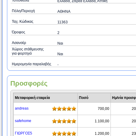
Τοποθεσία
Ελλάδα, Στερεά Ελλάδα, Αττική
Πόλη/Περιοχή
ΑΘΗΝΑ
Ταχ. Κώδικας
11363
Όροφος
2
Ασανσέρ
Ναι
Χώρος στάθμευσης
για φορτηγό
Ναι
Ημερομηνία παραλαβής
-
Προσφορές
Μεταφορική εταιρεία
Ποσό
Ημ/νία προσ
andreas
700,00
20
safehome
1.100,00
20
ΓΙΩΡΓΟΣ5
1.200,00
23