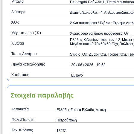
Μπάνιο
Πλυντήριο Ρούχων: 1, Έπιπλα Μπάνιου
Διάφορα
Δέματα/Σακούλες : 4, Απλώστρα/Σιδερώ
Άλλα
Άλλα αντικείμενα / Σχόλια : Στρώμα Διπλ
Μέγιστο ποσό ( € )
Xωρίς όριο να πάρω προσφορές: Όχι
Πλήθος Κιβωτίων - κουτιών: 12, Μικρά κ
Κιβώτια
Μεγάλα κουτιά 70x60x50: Όχι, Βαλίτσες 
Τύπος Ακινήτου
Studio: Όχι, Δυάρι: Όχι, Τριάρι : Όχι, Τεσ
Ημ/νία καταχώρησης
20 / 06 / 2026 - 10:58
Κατάσταση
Ενεργό
Στοιχεία παραλαβής
Τοποθεσία
Ελλάδα, Στερεά Ελλάδα, Αττική
Πόλη/Περιοχή
Πετρούπολη
Ταχ. Κώδικας
13231