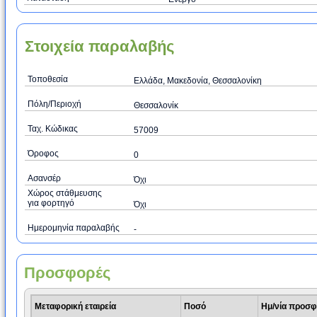
Στοιχεία παραλαβής
Τοποθεσία
Ελλάδα, Μακεδονία, Θεσσαλονίκη
Πόλη/Περιοχή
Θεσσαλονίκ
Ταχ. Κώδικας
57009
Όροφος
0
Ασανσέρ
Όχι
Χώρος στάθμευσης
για φορτηγό
Όχι
Ημερομηνία παραλαβής
-
Προσφορές
Μεταφορική εταιρεία
Ποσό
Ημ/νία προσ