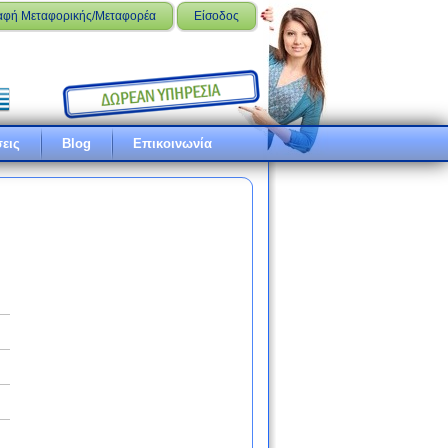
αφή Μεταφορικής/Μεταφορέα
Είσοδος
εις
Blog
Επικοινωνία