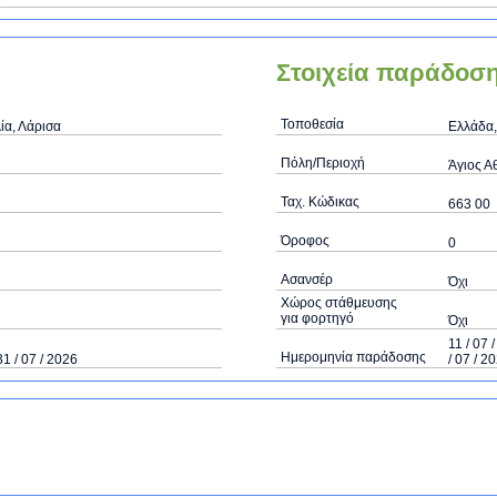
Στοιχεία παράδοσ
Τοποθεσία
ία, Λάρισα
Ελλάδα,
Πόλη/Περιοχή
Άγιος Α
Ταχ. Κώδικας
663 00
Όροφος
0
Ασανσέρ
Όχι
Χώρος στάθμευσης
για φορτηγό
Όχι
11 / 07 
Ημερομηνία παράδοσης
31 / 07 / 2026
/ 07 / 2