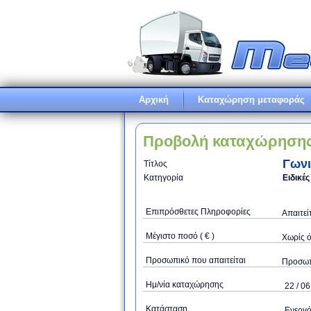
Αρχική
Καταχώρηση μεταφοράς
Προβολή καταχώρηση
Γωνι
Τίτλος
Κατηγορία
Ειδικέ
Επιπρόσθετες Πληροφορίες
Απαιτεί
Μέγιστο ποσό ( € )
Xωρίς 
Προσωπικό που απαιτείται
Προσωπι
Ημ/νία καταχώρησης
22 / 06
Κατάσταση
Ενεργ