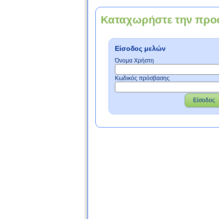
Καταχωρήστε την προ
Είσοδος μελών
Όνομα Χρήστη
Κωδικός πρόσβασης
Είσοδος