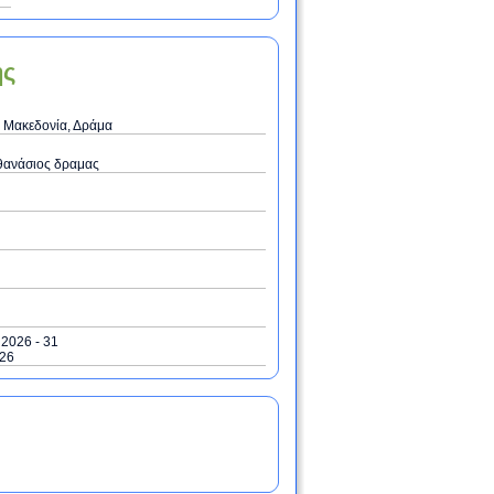
ης
 Μακεδονία, Δράμα
θανάσιος δραμας
/ 2026 - 31
026