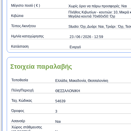
Μέγιστο ποσό ( € )
Xωρίς όριο να πάρω προσφορές: Ναι
Πλήθος Κιβωτίων - κουτιών: 10, Μικρά κ
Κιβώτια
Μεγάλα κουτιά 70x60x50: Όχι
Τύπος Ακινήτου
Studio: Όχι, Δυάρι: Ναι, Τριάρι : Όχι, Τεσ
Ημ/νία καταχώρησης
23 / 06 / 2026 - 12:59
Κατάσταση
Ενεργό
Στοιχεία παραλαβής
Τοποθεσία
Ελλάδα, Μακεδονία, Θεσσαλονίκη
Πόλη/Περιοχή
ΘΕΣΣΑΛΟΝΙΚΗ
Ταχ. Κώδικας
54639
Όροφος
3
Ασανσέρ
Ναι
Χώρος στάθμευσης