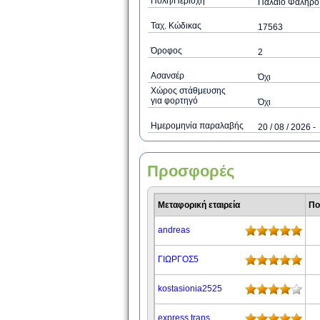
Πόλη/Περιοχή
Παλαιό Φάληρο
Ταχ. Κώδικας
17563
Όροφος
2
Ασανσέρ
Όχι
Χώρος στάθμευσης
για φορτηγό
Όχι
Ημερομηνία παραλαβής
20 / 08 / 2026 -
Προσφορές
Μεταφορική εταιρεία
Πο
andreas
ΓΙΩΡΓΟΣ5
kostasionia2525
express trans