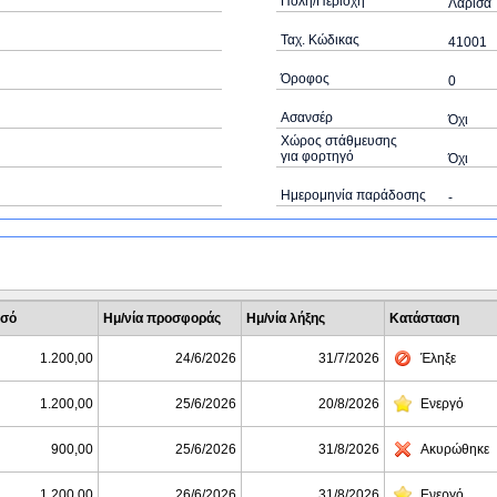
Πόλη/Περιοχή
Λάρισα
Ταχ. Κώδικας
41001
Όροφος
0
Ασανσέρ
Όχι
Χώρος στάθμευσης
για φορτηγό
Όχι
Ημερομηνία παράδοσης
-
σό
Ημ/νία προσφοράς
Ημ/νία λήξης
Κατάσταση
1.200,00
24/6/2026
31/7/2026
Έληξε
1.200,00
25/6/2026
20/8/2026
Ενεργό
900,00
25/6/2026
31/8/2026
Ακυρώθηκε
1.200,00
26/6/2026
31/8/2026
Ενεργό