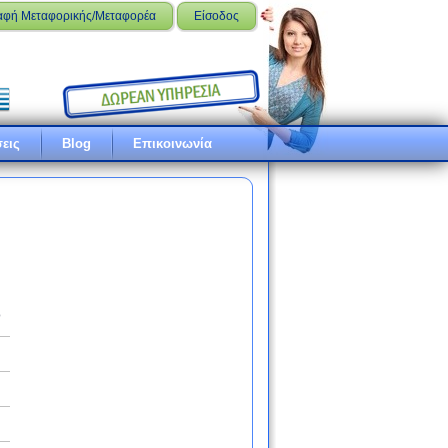
αφή Μεταφορικής/Μεταφορέα
Είσοδος
εις
Blog
Επικοινωνία
ό