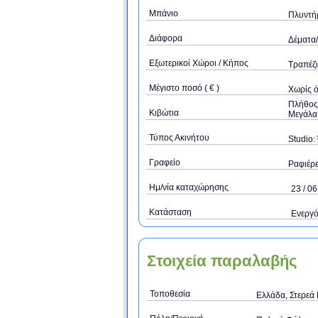
Μπάνιο
Πλυντήρ
Διάφορα
Δέματα/
Εξωτερικοί Χώροι / Κήπος
Τραπέζι
Μέγιστο ποσό ( € )
Xωρίς 
Πλήθος 
Κιβώτια
Μεγάλα 
Τύπος Ακινήτου
Studio: 
Γραφείο
Ραφιέρε
Ημ/νία καταχώρησης
23 / 06
Κατάσταση
Ενεργ
Στοιχεία παραλαβής
Τοποθεσία
Ελλάδα, Στερεά 