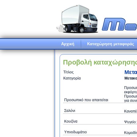
Αρχική
Καταχώρηση μεταφοράς
Προβολή καταχώρηση
Μετ
Τίτλος
Κατηγορία
Μετακο
Προσωπι
εκφόρτω
Προσωπ
Προσωπικό που απαιτείται
για συν
Σαλόνι
Καναπές
Κουζίνα
Ψυγείο:
Υπνοδωμάτιο
Κομοδίν