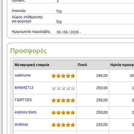
Όροφος
3
Ασανσέρ
Όχι
Χώρος στάθμευσης
για φορτηγό
Όχι
Ημερομηνία παραλαβής
30 / 06 / 2026 -
Προσφορές
Μεταφορική εταιρεία
Ποσό
Ημ/νία προσ
safehome
280,00
30
ΜΑΚΗΣ713
250,00
1
ΓΙΩΡΓΟΣ5
250,00
2
express trans
250,00
2
andreas
220,00
3