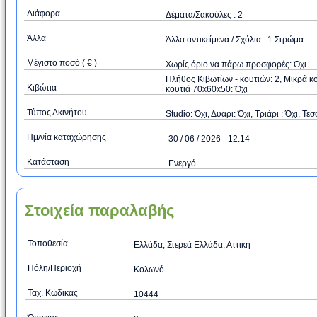
Διάφορα
Δέματα/Σακούλες : 2
Άλλα
Άλλα αντικείμενα / Σχόλια : 1 Στρώμα
Μέγιστο ποσό ( € )
Xωρίς όριο να πάρω προσφορές: Όχι
Πλήθος Κιβωτίων - κουτιών: 2, Μικρά κ
Κιβώτια
κουτιά 70x60x50: Όχι
Τύπος Ακινήτου
Studio: Όχι, Δυάρι: Όχι, Τριάρι : Όχι, Τεσ
Ημ/νία καταχώρησης
30 / 06 / 2026 - 12:14
Κατάσταση
Ενεργό
Στοιχεία παραλαβής
Τοποθεσία
Ελλάδα, Στερεά Ελλάδα, Αττική
Πόλη/Περιοχή
Κολωνό
Ταχ. Κώδικας
10444