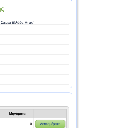
ης
 Στερεά Ελλάδα, Αττική
Μηνύματα
0
Λεπτομέρειες