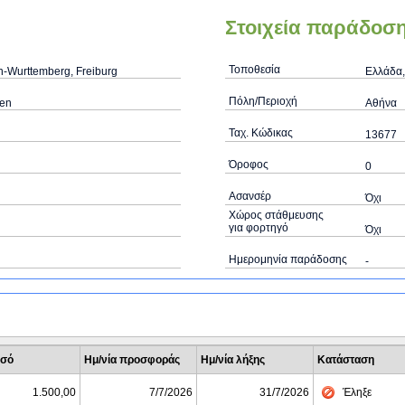
Στοιχεία παράδοσ
Τοποθεσία
-Wurttemberg, Freiburg
Ελλάδα,
Πόλη/Περιοχή
gen
Αθήνα
Ταχ. Κώδικας
13677
Όροφος
0
Ασανσέρ
Όχι
Χώρος στάθμευσης
για φορτηγό
Όχι
Ημερομηνία παράδοσης
-
σό
Ημ/νία προσφοράς
Ημ/νία λήξης
Κατάσταση
1.500,00
7/7/2026
31/7/2026
Έληξε