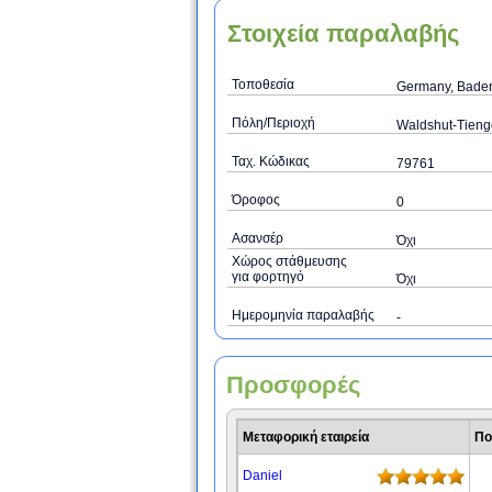
Στοιχεία παραλαβής
Τοποθεσία
Germany, Baden
Πόλη/Περιοχή
Waldshut-Tien
Ταχ. Κώδικας
79761
Όροφος
0
Ασανσέρ
Όχι
Χώρος στάθμευσης
για φορτηγό
Όχι
Ημερομηνία παραλαβής
-
Προσφορές
Μεταφορική εταιρεία
Πο
Daniel