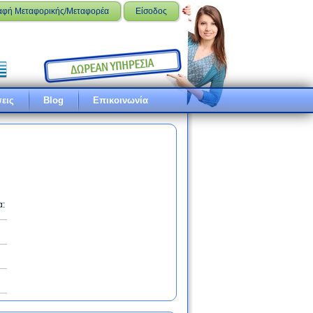
αφή Μεταφορικής/Μεταφορέα
Είσοδος
εις
Blog
Επικοινωνία
α: