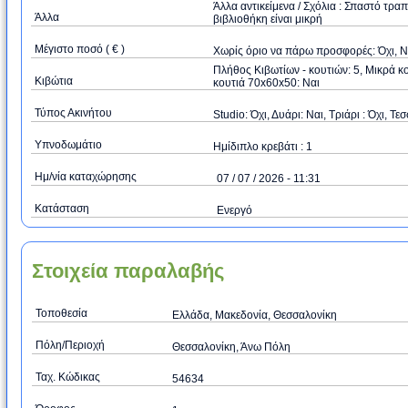
Άλλα αντικείμενα / Σχόλια : Σπαστό τραπ
Άλλα
βιβλιοθήκη είναι μικρή
Μέγιστο ποσό ( € )
Xωρίς όριο να πάρω προσφορές: Όχι, 
Πλήθος Κιβωτίων - κουτιών: 5, Μικρά κ
Κιβώτια
κουτιά 70x60x50: Ναι
Τύπος Ακινήτου
Studio: Όχι, Δυάρι: Ναι, Τριάρι : Όχι, Τεσ
Υπνοδωμάτιο
Ημίδιπλο κρεβάτι : 1
Ημ/νία καταχώρησης
07 / 07 / 2026 - 11:31
Κατάσταση
Ενεργό
Στοιχεία παραλαβής
Τοποθεσία
Ελλάδα, Μακεδονία, Θεσσαλονίκη
Πόλη/Περιοχή
Θεσσαλονίκη, Άνω Πόλη
Ταχ. Κώδικας
54634