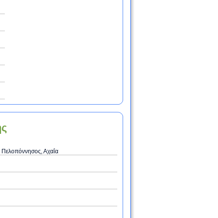
ης
 Πελοπόννησος, Αχαΐα