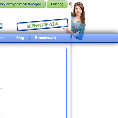
αφή Μεταφορικής/Μεταφορέα
Είσοδος
εις
Blog
Επικοινωνία
ό