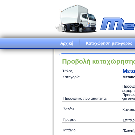
Αρχική
Καταχώρηση μεταφοράς
Προβολή καταχώρηση
Μετα
Τίτλος
Κατηγορία
Μετακο
Προσωπι
εκφόρτω
Προσωπ
Προσωπικό που απαιτείται
για συν
Σαλόνι
Καναπές
Γραφείο
Έπιπλο 
Μπάνιο
Πλυντή