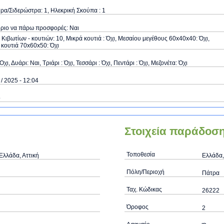
α/Σιδερώστρα: 1, Ηλεκρική Σκούπα : 1
όριο να πάρω προσφορές: Ναι
Κιβωτίων - κουτιών: 10, Μικρά κουτιά : Όχι, Μεσαίου μεγέθους 60x40x40: Όχι,
κουτιά 70x60x50: Όχι
Όχι, Δυάρι: Ναι, Τριάρι : Όχι, Τεσσάρι : Όχι, Πεντάρι : Όχι, Μεζονέτα: Όχι
 / 2025 - 12:04
ό
Στοιχεία παράδοσ
Τοποθεσία
Ελλάδα, Αττική
Ελλάδα,
Πόλη/Περιοχή
Πάτρα
Ταχ. Κώδικας
26222
Όροφος
2