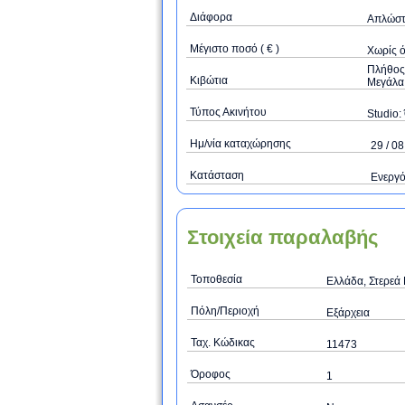
Διάφορα
Απλώστρ
Μέγιστο ποσό ( € )
Xωρίς 
Πλήθος 
Κιβώτια
Μεγάλα 
Τύπος Ακινήτου
Studio: 
Ημ/νία καταχώρησης
29 / 08
Κατάσταση
Ενεργ
Στοιχεία παραλαβής
Τοποθεσία
Ελλάδα, Στερεά 
Πόλη/Περιοχή
Εξάρχεια
Ταχ. Κώδικας
11473
Όροφος
1