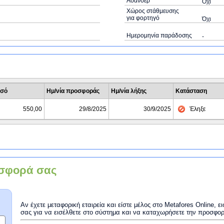
Ασανσέρ
Όχι
Χώρος στάθμευσης
για φορτηγό
Όχι
Ημερομηνία παράδοσης
-
σό
Ημ/νία προσφοράς
Ημ/νία λήξης
Κατάσταση
550,00
29/8/2025
30/9/2025
Έληξε
σφορά σας
Αν έχετε μεταφορική εταιρεία και είστε μέλος στο Metafores Online, 
σας για να εισέλθετε στο σύστημα και να καταχωρήσετε την προσφο