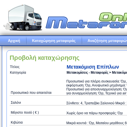
Αρχική
Καταχώρηση μεταφοράς
Αναζήτηση μεταφορώ
Προβολή καταχώρησης
Μετακόμιση Επίπλων
Τίτλος
Κατηγορία
Μετακομίσεις - Μεταφορές > Μετακόμ
Προσωπικό για πλήρη συσκευασία: Όχι,
εκφόρτωση: Όχι, Ανυψωτικό μηχάνημα: Ό
Προσωπικό για αποσυναρμολόγηση: Όχι
Προσωπικό που απαιτείται
για συναρμολόγηση: Όχι, Τεχνικό για air
Σαλόνι
Σύνθετο: 4, Τραπεζάκι Σαλονιού Μικρό: 1
Μέγιστο ποσό ( € )
Xωρίς όριο να πάρω προσφορές: Όχι
Κιβώτια
Μικρά κουτιά : Όχι, Μεσαίου μεγέθους 