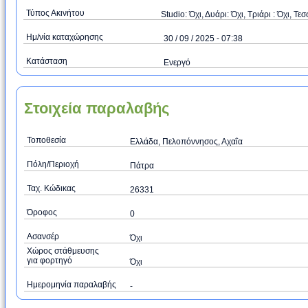
Τύπος Ακινήτου
Studio: Όχι, Δυάρι: Όχι, Τριάρι : Όχι, Τεσ
Ημ/νία καταχώρησης
30 / 09 / 2025 - 07:38
Κατάσταση
Ενεργό
Στοιχεία παραλαβής
Τοποθεσία
Ελλάδα, Πελοπόννησος, Αχαΐα
Πόλη/Περιοχή
Πάτρα
Ταχ. Κώδικας
26331
Όροφος
0
Ασανσέρ
Όχι
Χώρος στάθμευσης
για φορτηγό
Όχι
Ημερομηνία παραλαβής
-