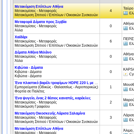
Μετακόμιση Επίπλων Αθήνα
Ταύρο 
Μετακομίσεις - Μεταφορές
4
Ελ
Μετακόμιση Σπιτιού / Επίπλων / Οικιακών Συσκευών
Μεταφορά Δέματα προς Σερβία
Αθήνα
Μετακομίσεις - Μεταφορές
0
Ελ
Άλλα
Χαϊδάρι
ΠΕΡΙΣ
Μετακομίσεις - Μεταφορές
6
Ελ
Μετακόμιση Σπιτιού / Επίπλων / Οικιακών Συσκευών
Δέματα Αθήνα Μιλάνο
Αθήνα
Μετακομίσεις - Μεταφορές
0
Ελ
Άλλα
Κιβώτια - Δέματα
KAPSA
Κιβώτια - Δέματα
0
Cy
Κιβώτια - Δέματα
Ένα πλαστικό βαρέλι τροφίμων HDPE 220 L με επιτραπέζιες ελιές σε άλμη, μη επικίνδυνο φορτίο
Μουσθ
Εμπορεύματα (Oδικώς - Θαλασσίως - Αεροπορικώς)
1
Ελ
Φορτία σε Παλέτες
Ένα ψυγείο, ένας 2 θέσιος καναπές, καρέκλες
Μαρού
Μετακομίσεις - Μεταφορές
2
Ελ
Μετακόμιση Γραφείου
Μετακόμιση Οικοσκευής Λάρισα Σαλαμίνα
Λάρισα
Μετακομίσεις - Μεταφορές
3
Ελ
Μετακόμιση Σπιτιού / Επίπλων / Οικιακών Συσκευών
Μετακόμιση Επίπλων Αθήνα
Άλιμο,
Μετακομίσεις - Μεταφορές
6