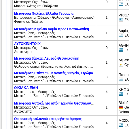
Μεταφορές Οχημάτων
0
Ελ
Μοτοσυκλέτες και Ποδήλατα
Μεταφορά Παλέτες Ελλάδα Γερμανία
Ρέθυμ
Εμπορεύματα (Oδικώς - Θαλασσίως - Αεροπορικώς)
1
Ελ
Φορτία σε Παλέτες
Μετακόμιση Κιβώτια Λαμία προς Θεσσαλονίκη
Λαμία
Μετακομίσεις - Μεταφορές
1
Ελ
Μετακόμιση Σπιτιού / Επίπλων / Οικιακών Συσκευών
ΑΥΤΟΚΙΝΗΤΟ ΙΧ
ΑΘΗΝΑ
Μεταφορές Οχημάτων
0
Ελ
Αυτοκίνητα
Μεταφορά βάρκας Λεμεσό Θεσσαλονίκη
Λεμεσ
Μεταφορές Οχημάτων
1
Cy
Θαλάσσια σκάφη (βάρκες, ταχύπλοα, jet skis, ιστιοπλοϊκά)
Μετακόμιση Επίπλων, Καναπές, Ψυγείο, Στρώμα
Περιστ
Μετακομίσεις - Μεταφορές
3
Ελ
Μετακόμιση Σπιτιού / Επίπλων / Οικιακών Συσκευών
ΟΙΚΙΑΚΑ ΕΙΔΗ
ΚΗΦΙΣ
Μετακομίσεις - Μεταφορές
4
Ελ
Μετακόμιση Σπιτιού / Επίπλων / Οικιακών Συσκευών
Bielef
Mεταφορά Αυτοκίνητo από Γερμανία Θεσσαλονίκη
Μεταφορές Οχημάτων
1
Ge
Αυτοκίνητα
Detmo
Οικοσκευή σαλονιού και κρεβατοκάμαρας
ΜΟΣΧΑ
Μετακομίσεις - Μεταφορές
4
Ελ
Μετακόμιση Σπιτιού / Επίπλων / Οικιακών Συσκευών